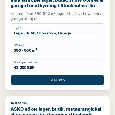
garage för uthyrning i Stockholms län
Mashal söker 350-500 m² lager / butik / showroom /
garage att hyra
Type
Lager, Butik, Showroom, Garage
Storlek
2
350 - 500 m
Max. per månad
43 000 SEK
Mer info
16 d sedan
ASKO söker lager, butik, restauranglokal eller garage för uthy
ASKO söker lager, butik, restauranglokal
eller garage för uthyrning i Upplands