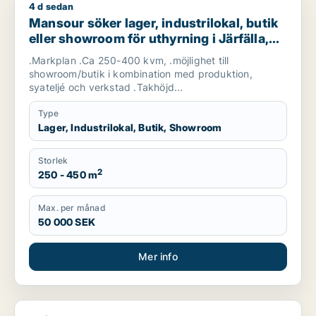
4 d sedan
Mansour söker lager, industrilokal, butik eller showroom för u
Mansour söker lager, industrilokal, butik
eller showroom för uthyrning i Järfälla,
Danderyd eller Sollentuna m.fl.
.Markplan .Ca 250-400 kvm, .möjlighet till
showroom/butik i kombination med produktion,
syateljé och verkstad .Takhöjd...
Type
Lager, Industrilokal, Butik, Showroom
Storlek
2
250 - 450 m
Max. per månad
50 000 SEK
Mer info