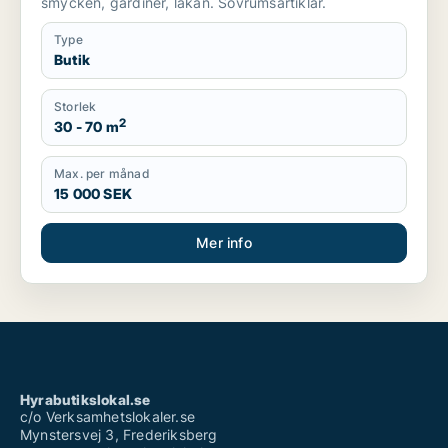
smycken, gardiner, lakan. Sövrumsartiklar.
Type
Butik
Storlek
2
30 - 70 m
Max. per månad
15 000 SEK
Mer info
Hyrabutikslokal.se
c/o Verksamhetslokaler.se
Mynstersvej 3, Frederiksberg