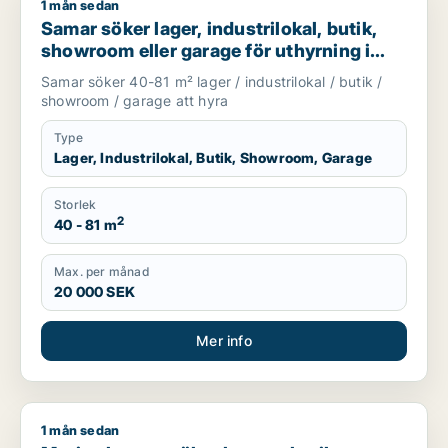
1 mån sedan
Samar söker lager, industrilokal, butik, showroom eller garag
Samar söker lager, industrilokal, butik,
showroom eller garage för uthyrning i
Upplands Väsby, Järfälla eller Täby m.fl.
Samar söker 40-81 m² lager / industrilokal / butik /
showroom / garage att hyra
Type
Lager, Industrilokal, Butik, Showroom, Garage
Storlek
2
40 - 81 m
Max. per månad
20 000 SEK
Mer info
1 mån sedan
Marie-therese söker kontor, butik, kontorsplats, undervisnin