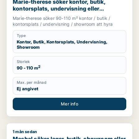
Marie-therese söker kontor, butik,
kontorsplats, undervisning eller
showroom för uthyrning i Upplands
Marie-therese söker 90-110 m² kontor / butik /
Väsby, Järfälla eller Upplands-Bro m.fl.
kontorsplats / undervisning / showroom att hyra
Type
Kontor, Butik, Kontorsplats, Undervisning,
Showroom
Storlek
2
90 - 110 m
Max. per månad
Ej angivet
Mer info
1 mån sedan
Mashal söker lager, butik, showroom eller garage för uthyrni
Mashal söker lager, butik, showroom eller