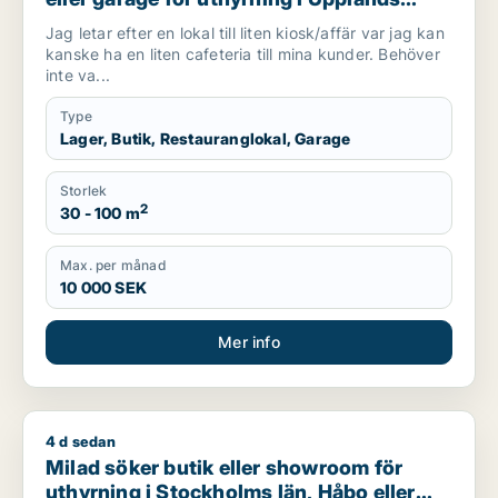
Väsby, Vallentuna eller Järfälla m.fl.
Jag letar efter en lokal till liten kiosk/affär var jag kan
kanske ha en liten cafeteria till mina kunder. Behöver
inte va...
Type
Lager, Butik, Restauranglokal, Garage
Storlek
2
30 - 100 m
Max. per månad
10 000 SEK
Mer info
4 d sedan
Milad söker butik eller showroom för uthyrning i Stockholms 
Milad söker butik eller showroom för
uthyrning i Stockholms län, Håbo eller