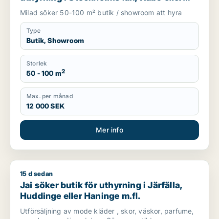
Knivsta
Milad söker 50-100 m² butik / showroom att hyra
Type
Butik, Showroom
Storlek
2
50 - 100 m
Max. per månad
12 000 SEK
Mer info
15 d sedan
Jai söker butik för uthyrning i Järfälla, Huddinge eller Haning
Jai söker butik för uthyrning i Järfälla,
Huddinge eller Haninge m.fl.
Utförsäljning av mode kläder , skor, väskor, parfume,