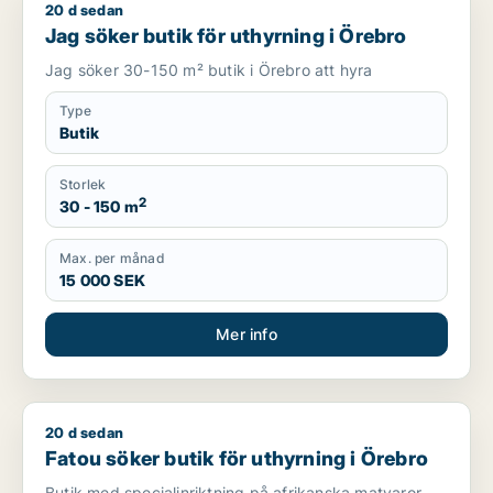
20 d sedan
Jag söker butik för uthyrning i Örebro
Jag söker butik för uthyrning i Örebro
Jag söker 30-150 m² butik i Örebro att hyra
Type
Butik
Storlek
2
30 - 150 m
Max. per månad
15 000 SEK
Mer info
20 d sedan
Fatou söker butik för uthyrning i Örebro
Fatou söker butik för uthyrning i Örebro
Butik med specialinriktning på afrikanska matvaror