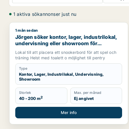
1 aktiva sökannonser just nu
1 mån sedan
Jörgen söker kontor, lager, industrilokal, undervis
Jörgen söker kontor, lager, industrilokal,
undervisning eller showroom för
uthyrning i Alvesta eller Växjö
Lokal till att placera ett snookerbord för att spel och
träning Helst med toalett o möjlighet till pentry
Type
Kontor, Lager, Industrilokal, Undervisning,
Showroom
Storlek
Max. per månad
2
40 - 200 m
Ej angivet
Mer info