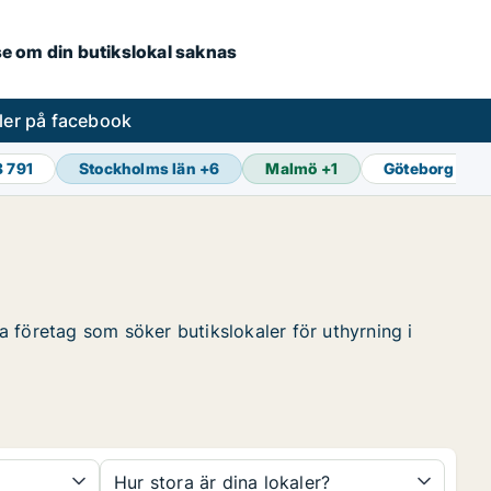
.se om din butikslokal saknas
ler på facebook
8 791
Stockholms län
+
6
Malmö
+
1
Göteborg
+
1
ta företag som söker butikslokaler för uthyrning i
Hur stora är dina lokaler?