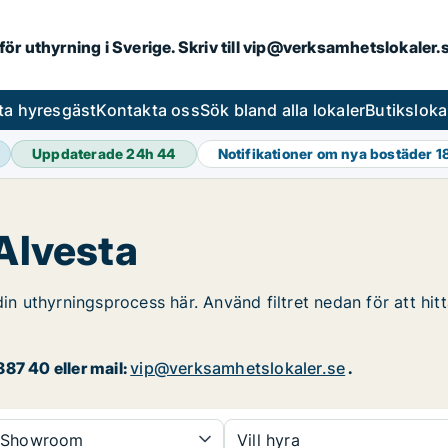
 för uthyrning i Sverige. Skriv till vip@verksamhetslokaler
ta hyresgäst
Kontakta oss
Sök bland alla lokaler
Butiksloka
Uppdaterade 24h
44
Notifikationer om nya bostäder
1
 Alvesta
din uthyrningsprocess här. Använd filtret nedan för att hit
87 40 eller mail:
vip@verksamhetslokaler.se
.
Showroom
Vill hyra