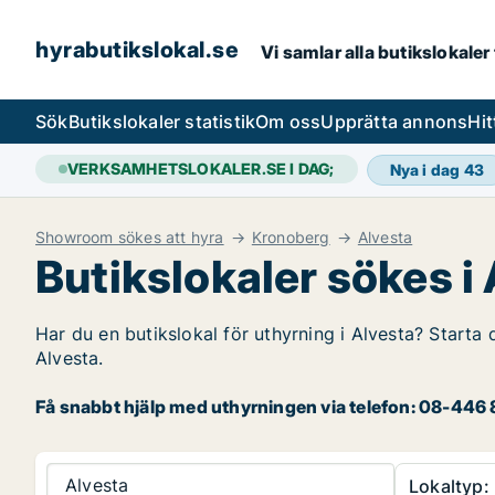
hyrabutikslokal.se
Vi samlar alla butikslokaler
Sök
Butikslokaler statistik
Om oss
Upprätta annons
Hit
VERKSAMHETSLOKALER.SE I DAG;
Nya i dag
43
Showroom sökes att hyra
Kronoberg
Alvesta
Butikslokaler sökes i
Har du en butikslokal för uthyrning i Alvesta? Starta 
Alvesta.
Få snabbt hjälp med uthyrningen via telefon: 08-446 8
Alvesta
Lokaltyp: