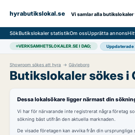
hyrabutikslokal.se
Vi samlar alla butikslokaler
Sök
Butikslokaler statistik
Om oss
Upprätta annons
Hit
VERKSAMHETSLOKALER.SE I DAG;
Uppdaterade
Showroom sökes att hyra
Gävleborg
Butikslokaler sökes i
Dessa lokalsökare ligger närmast din söknin
Vi har för närvarande inte registrerat några företag
sökning bäst utifrån den aktuella marknaden.
De visade företagen kan avvika från din ursprungliga s