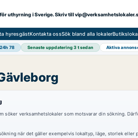
 för uthyrning i Sverige. Skriv till vip@verksamhetslokaler
ta hyresgäst
Kontakta oss
Sök bland alla lokaler
Butiksloka
 24h
78
Senaste uppdatering
3 t sedan
Aktiva annons
 Gävleborg
g
 som söker verksamhetslokaler som motsvarar din sökning. Därf
ökning när det gäller exempelvis lokaltyp, läge, storlek eller 