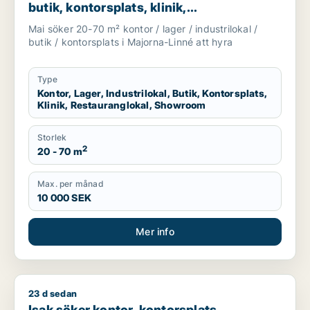
butik, kontorsplats, klinik,
restauranglokal eller showroom för
Mai söker 20-70 m² kontor / lager / industrilokal /
uthyrning i Majorna-Linné
butik / kontorsplats i Majorna-Linné att hyra
Type
Kontor, Lager, Industrilokal, Butik, Kontorsplats,
Klinik, Restauranglokal, Showroom
Storlek
2
20 - 70 m
Max. per månad
10 000 SEK
Mer info
23 d sedan
Isak söker kontor, kontorsplats, undervisning eller showroom 
Isak söker kontor, kontorsplats,