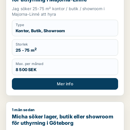
Jag söker 25-75 m² kontor / butik / showroom i
Majorna-Linné att hyra
Type
Kontor, Butik, Showroom
Storlek
2
25 - 75 m
Max. per månad
8 500 SEK
Mer info
1 mån sedan
Micha söker lager, butik eller showroom för uthyrning i Göte
Micha söker lager, butik eller showroom
för uthyrning i Göteborg