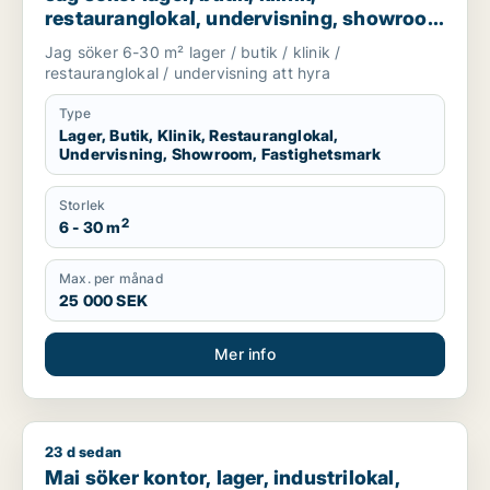
restauranglokal, undervisning, showroom
eller fastighetsmark för uthyrning i
Jag söker 6-30 m² lager / butik / klinik /
Lundby, Göteborg eller Askim-Frölunda-
restauranglokal / undervisning att hyra
Högsbo m.fl.
Type
Lager, Butik, Klinik, Restauranglokal,
Undervisning, Showroom, Fastighetsmark
Storlek
2
6 - 30 m
Max. per månad
25 000 SEK
Mer info
23 d sedan
Mai söker kontor, lager, industrilokal, butik, kontorsplats, k
Mai söker kontor, lager, industrilokal,