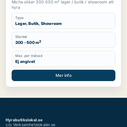
Micha söker 300-500 m² lager / butik / showroom att
hyra
Type
Lager, Butik, Showroom
Storlek
2
300 - 500 m
Max. per månad
Ej angivet
Mer info
Hyrabutikslokal.se
c/o Verksamhetslokaler.se