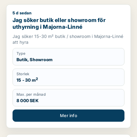
5 d sedan
Jag söker butik eller showroom för uthyrning i Majorna-Linn
Jag söker butik eller showroom för
uthyrning i Majorna-Linné
Jag söker 15-30 m² butik / showroom i Majorna-Linné
att hyra
Type
Butik, Showroom
Storlek
2
15 - 30 m
Max. per månad
8 000 SEK
Mer info