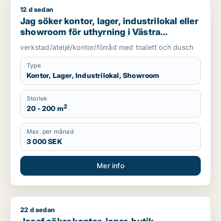
12 d sedan
Jag söker kontor, lager, industrilokal eller showroom för uth
Jag söker kontor, lager, industrilokal eller
showroom för uthyrning i Västra
Götaland
verkstad/ateljé/kontor/förråd med toalett och dusch
Type
Kontor, Lager, Industrilokal, Showroom
Storlek
2
20 - 200 m
Max. per månad
3 000 SEK
Mer info
22 d sedan
Josef söker kontor, lager, butik, kontorsplats, klinik eller s