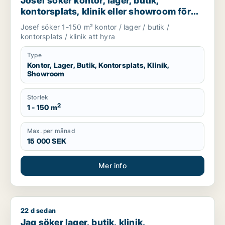
Josef söker kontor, lager, butik,
kontorsplats, klinik eller showroom för
uthyrning i Göteborg
Josef söker 1-150 m² kontor / lager / butik /
kontorsplats / klinik att hyra
Type
Kontor, Lager, Butik, Kontorsplats, Klinik,
Showroom
Storlek
2
1 - 150 m
Max. per månad
15 000 SEK
Mer info
22 d sedan
Jag söker lager, butik, klinik, restauranglokal, undervisnin
Jag söker lager, butik, klinik,