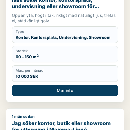
undervisning eller showroom för
uthyrning i Lundby, Göteborg eller Norra
Öppen yta, högt i tak, rikligt med naturligt ljus, trefas
hisingen m.fl.
el, städvänligt golv
Type
Kontor, Kontorsplats, Undervisning, Showroom
Storlek
2
60 - 150 m
Max. per månad
10 000 SEK
Mer info
1 mån sedan
Jag söker kontor, butik eller showroom för uthyrning i Major
Jag söker kontor, butik eller showroom
för uthyrning i Majorna-Linné