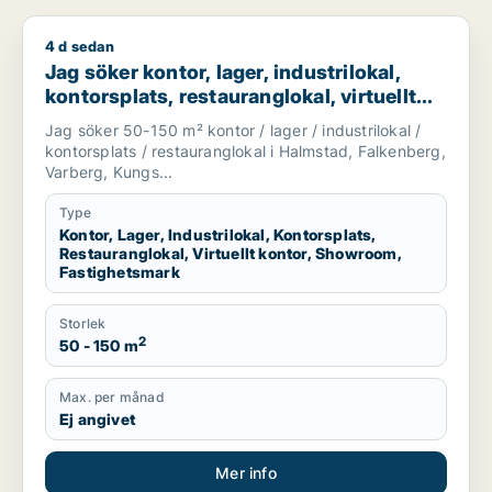
4 d sedan
Jag söker kontor, lager, industrilokal, kontorsplats, restaura
Jag söker kontor, lager, industrilokal,
kontorsplats, restauranglokal, virtuellt
kontor, showroom eller fastighetsmark
Jag söker 50-150 m² kontor / lager / industrilokal /
för uthyrning i Halmstad, Falkenberg eller
kontorsplats / restauranglokal i Halmstad, Falkenberg,
Varberg m.fl.
Varberg, Kungs...
Type
Kontor, Lager, Industrilokal, Kontorsplats,
Restauranglokal, Virtuellt kontor, Showroom,
Fastighetsmark
Storlek
2
50 - 150 m
Max. per månad
Ej angivet
Mer info