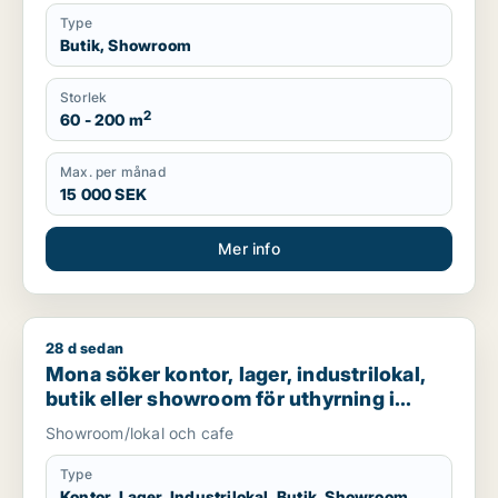
Type
Butik, Showroom
Storlek
2
60 - 200 m
Max. per månad
15 000 SEK
Mer info
28 d sedan
Mona söker kontor, lager, industrilokal, butik eller showroom
Mona söker kontor, lager, industrilokal,
butik eller showroom för uthyrning i
Hässleholm
Showroom/lokal och cafe
Type
Kontor, Lager, Industrilokal, Butik, Showroom