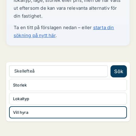
lokaltyp, läge, storlek eller pris, men de har valts
ut eftersom de kan vara relevanta alternativ för
din fastighet.
Ta en titt på förslagen nedan – eller
starta din
sökning på nytt här
.
Skellefteå
Sök
Storlek
Lokaltyp
Vill hyra