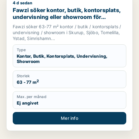
4 d sedan
Fawzi söker kontor, butik, kontorsplats, undervisning eller sh
Fawzi söker kontor, butik, kontorsplats,
undervisning eller showroom för
uthyrning i Skurup, Sjöbo eller Tomelilla
Fawzi söker 63-77 m² kontor / butik / kontorsplats /
m.fl.
undervisning / showroom i Skurup, Sjöbo, Tomelilla,
Ystad, Simrishamn...
Type
Kontor, Butik, Kontorsplats, Undervisning,
Showroom
Storlek
2
63 - 77 m
Max. per månad
Ej angivet
Mer info