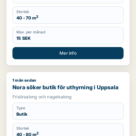
Storlek
2
40 - 70 m
Max. per månad
15 SEK
Mer info
1 mån sedan
Nora söker butik för uthyrning i Uppsala
Nora söker butik för uthyrning i Uppsala
Frisörsalong och nagelsalong
Type
Butik
Storlek
2
40 - 80 m