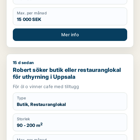
Max. per månad
15 000 SEK
Mer info
15 d sedan
Robert söker butik eller restauranglokal för uthyrning i Upps
Robert söker butik eller restauranglokal
för uthyrning i Uppsala
För öl o vinner cafe med tilltugg
Type
Butik, Restauranglokal
Storlek
2
90 - 200 m
Max. per månad