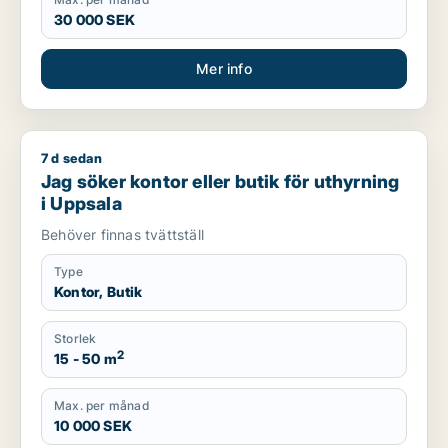
30 000 SEK
Mer info
7 d sedan
Jag söker kontor eller butik för uthyrning i Uppsala
Jag söker kontor eller butik för uthyrning
i Uppsala
Behöver finnas tvättställ
Type
Kontor, Butik
Storlek
2
15 - 50 m
Max. per månad
10 000 SEK