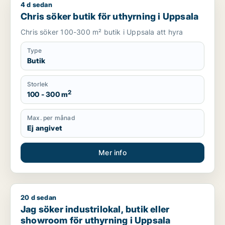
4 d sedan
Chris söker butik för uthyrning i Uppsala
Chris söker butik för uthyrning i Uppsala
Chris söker 100-300 m² butik i Uppsala att hyra
Type
Butik
Storlek
2
100 - 300 m
Max. per månad
Ej angivet
Mer info
20 d sedan
Jag söker industrilokal, butik eller showroom för uthyrning i
Jag söker industrilokal, butik eller
showroom för uthyrning i Uppsala