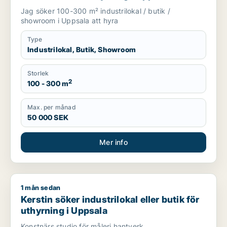
Jag söker 100-300 m² industrilokal / butik /
showroom i Uppsala att hyra
Type
Industrilokal, Butik, Showroom
Storlek
2
100 - 300 m
Max. per månad
50 000 SEK
Mer info
1 mån sedan
Kerstin söker industrilokal eller butik för uthyrning i Uppsala
Kerstin söker industrilokal eller butik för
uthyrning i Uppsala
Konstnärs studio för måleri hantverk