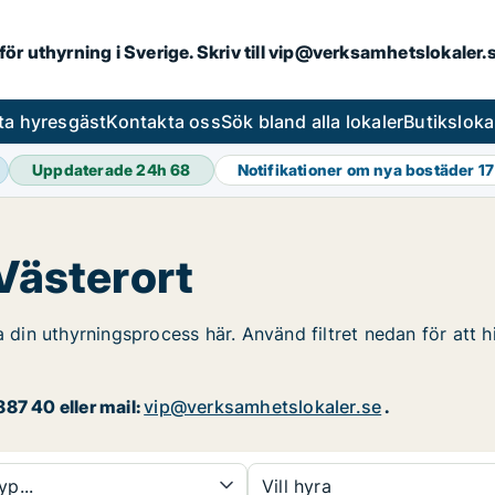
 för uthyrning i Sverige. Skriv till vip@verksamhetslokaler
ta hyresgäst
Kontakta oss
Sök bland alla lokaler
Butiksloka
Uppdaterade 24h
68
Notifikationer om nya bostäder
17
 Västerort
a din uthyrningsprocess här. Använd filtret nedan för att h
87 40 eller mail:
vip@verksamhetslokaler.se
.
yp...
Vill hyra