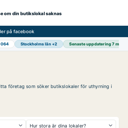
.se om din butikslokal saknas
ler på facebook
 064
Stockholms län
+
2
Senaste uppdatering
7 min s
itta företag som söker butikslokaler för uthyrning i
Hur stora är dina lokaler?