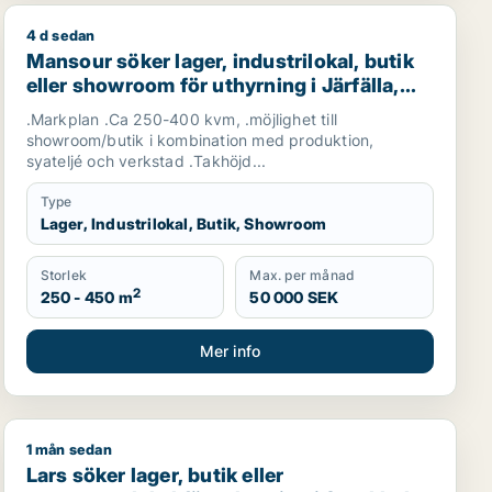
4 d sedan
holm
Mansour söker lager, industrilokal, butik eller showroom
Mansour söker lager, industrilokal, butik
eller showroom för uthyrning i Järfälla,
Danderyd eller Sollentuna m.fl.
.Markplan .Ca 250-400 kvm, .möjlighet till
showroom/butik i kombination med produktion,
syateljé och verkstad .Takhöjd...
Type
Lager, Industrilokal, Butik, Showroom
Storlek
Max. per månad
2
250 - 450 m
50 000 SEK
Mer info
1 mån sedan
för uthyrning i Upplands Väsby, Vallentuna eller Järfälla m
Lars söker lager, butik eller restauranglokal för uthyr
Lars söker lager, butik eller