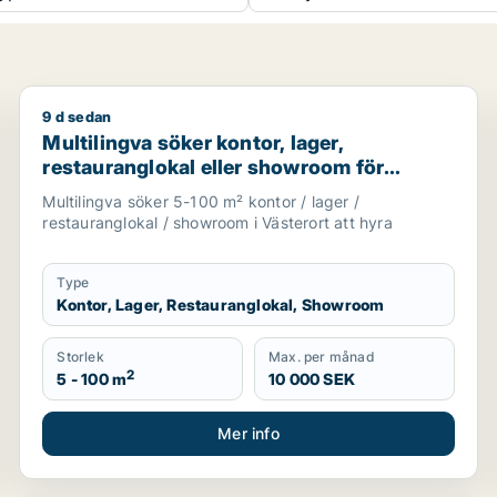
9 d sedan
ik, showroom eller garage för uthyrning i Stockholm
Multilingva söker kontor, lager, restauranglokal elle
Multilingva söker kontor, lager,
restauranglokal eller showroom för
uthyrning i Västerort
Multilingva söker 5-100 m² kontor / lager /
restauranglokal / showroom i Västerort att hyra
Type
Kontor, Lager, Restauranglokal, Showroom
Storlek
Max. per månad
2
5 - 100 m
10 000 SEK
Mer info