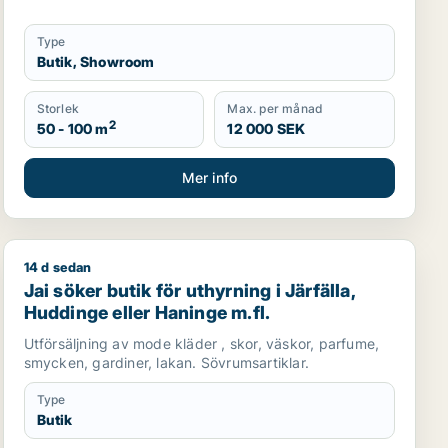
Type
Butik, Showroom
Storlek
Max. per månad
2
50 - 100 m
12 000 SEK
Mer info
14 d sedan
asastan m.fl.
ng i Stockholm
Jai söker butik för uthyrning i Järfälla, Huddinge eller
Jai söker butik för uthyrning i Järfälla,
Huddinge eller Haninge m.fl.
Utförsäljning av mode kläder , skor, väskor, parfume,
smycken, gardiner, lakan. Sövrumsartiklar.
Type
Butik