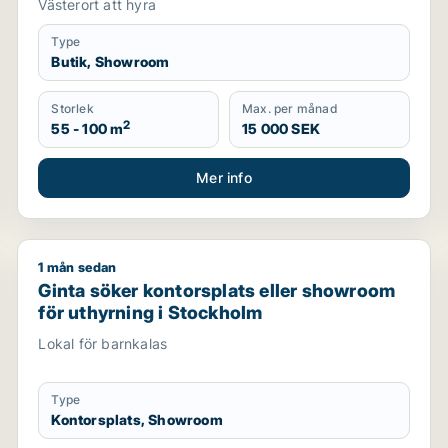
Västerort att hyra
Type
Butik, Showroom
Storlek
Max. per månad
2
55 - 100 m
15 000 SEK
Mer info
1 mån sedan
ik för uthyrning i Stockholm Innerstad, Kungsholmen eller V
Ginta söker kontorsplats eller showroom för uthyrni
Ginta söker kontorsplats eller showroom
för uthyrning i Stockholm
Lokal för barnkalas
Type
Kontorsplats, Showroom