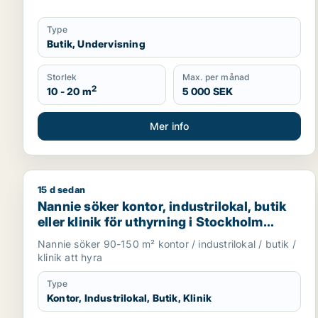
Type
Butik, Undervisning
Storlek
Max. per månad
2
10 - 20 m
5 000 SEK
Mer info
15 d sedan
Nannie söker kontor, industrilokal, butik eller klin
Nannie söker kontor, industrilokal, butik
eller klinik för uthyrning i Stockholm
Innerstad, Kungsholmen eller Vasastan
Nannie söker 90-150 m² kontor / industrilokal / butik /
m.fl.
klinik att hyra
Type
Kontor, Industrilokal, Butik, Klinik