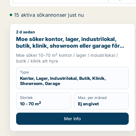
15 aktiva sökannonser just nu
2 d sedan
Moe söker kontor, lager, industrilokal, butik, klin
Moe söker kontor, lager, industrilokal,
butik, klinik, showroom eller garage för
uthyrning i Stockholm
Moe söker 10-70 m² kontor / lager / industrilokal /
butik / klinik att hyra
Type
Kontor, Lager, Industrilokal, Butik, Klinik,
Showroom, Garage
Storlek
Max. per månad
2
10 - 70 m
Ej angivet
Mer info