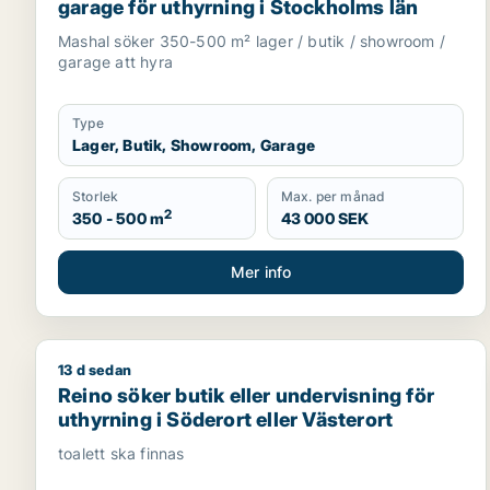
garage för uthyrning i Stockholms län
Mashal söker 350-500 m² lager / butik / showroom /
garage att hyra
Type
Lager, Butik, Showroom, Garage
Storlek
Max. per månad
2
350 - 500 m
43 000 SEK
Mer info
13 d sedan
Reino söker butik eller undervisning för uthyrning i
Reino söker butik eller undervisning för
uthyrning i Söderort eller Västerort
toalett ska finnas