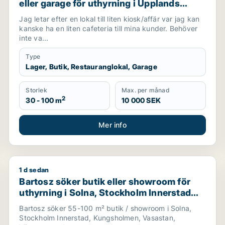
eller garage för uthyrning i Upplands
Väsby, Vallentuna eller Järfälla m.fl.
Jag letar efter en lokal till liten kiosk/affär var jag kan
kanske ha en liten cafeteria till mina kunder. Behöver
inte va...
Type
Lager, Butik, Restauranglokal, Garage
Storlek
Max. per månad
2
30 - 100 m
10 000 SEK
Mer info
1 d sedan
 Söderort eller Västerort
Bartosz söker butik eller showroom för uthyrning i S
Bartosz söker butik eller showroom för
uthyrning i Solna, Stockholm Innerstad
eller Kungsholmen m.fl.
Bartosz söker 55-100 m² butik / showroom i Solna,
Stockholm Innerstad, Kungsholmen, Vasastan,