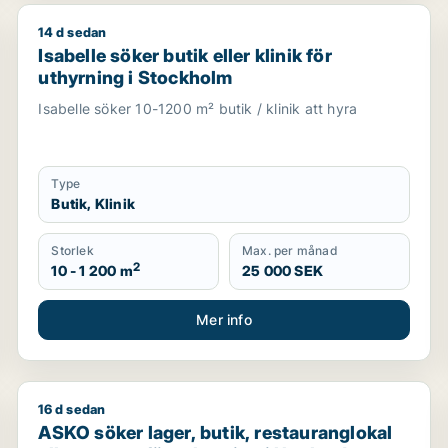
14 d sedan
Isabelle söker butik eller klinik för uthyrning i Stock
Isabelle söker butik eller klinik för
uthyrning i Stockholm
Isabelle söker 10-1200 m² butik / klinik att hyra
Type
Butik, Klinik
Storlek
Max. per månad
2
10 - 1 200 m
25 000 SEK
Mer info
16 d sedan
ör uthyrning i Stockholms län
ASKO söker lager, butik, restauranglokal eller garage 
ASKO söker lager, butik, restauranglokal