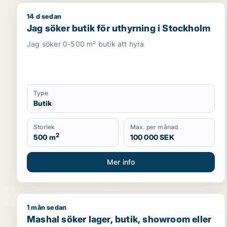
14 d sedan
Jag söker butik för uthyrning i Stockholm
Jag söker butik för uthyrning i Stockholm
Jag söker 0-500 m² butik att hyra
Type
Butik
Storlek
Max. per månad
2
500 m
100 000 SEK
Mer info
1 mån sedan
Mashal söker lager, butik, showroom eller garage f
Mashal söker lager, butik, showroom eller