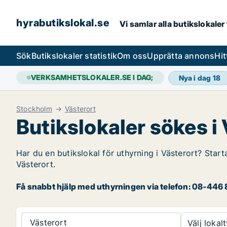
hyrabutikslokal.se
Vi samlar alla butikslokaler
Sök
Butikslokaler statistik
Om oss
Upprätta annons
Hit
VERKSAMHETSLOKALER.SE I DAG;
Nya i dag
18
Stockholm
Västerort
Butikslokaler sökes i
Har du en butikslokal för uthyrning i Västerort? Start
Västerort.
Få snabbt hjälp med uthyrningen via telefon: 08-446 8
Västerort
Välj lokalt