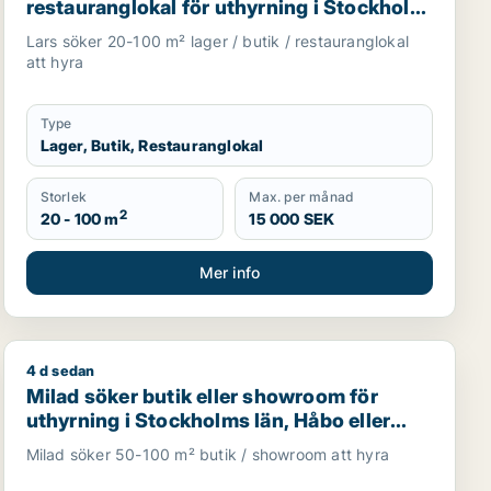
restauranglokal för uthyrning i Stockholm
Innerstad, Kungsholmen eller Vasastan
Lars söker 20-100 m² lager / butik / restauranglokal
m.fl.
att hyra
Type
Lager, Butik, Restauranglokal
Storlek
Max. per månad
2
20 - 100 m
15 000 SEK
Mer info
4 d sedan
olna, Stockholm Innerstad eller Kungsholmen m.fl.
Milad söker butik eller showroom för uthyrning i Stock
Milad söker butik eller showroom för
uthyrning i Stockholms län, Håbo eller
Knivsta
Milad söker 50-100 m² butik / showroom att hyra