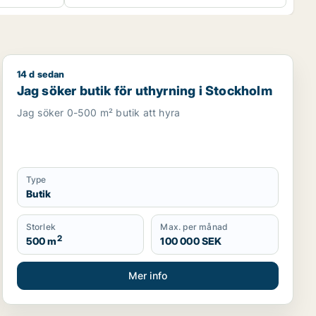
14 d sedan
r showroom för uthyrning i Västerort
Jag söker butik för uthyrning i Stockholm
Jag söker butik för uthyrning i Stockholm
Jag söker 0-500 m² butik att hyra
Type
Butik
Storlek
Max. per månad
2
500 m
100 000 SEK
Mer info