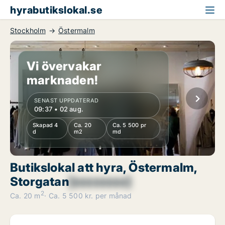
hyrabutikslokal.se
Stockholm
Östermalm
Vi övervakar
marknaden!
SENAST UPPDATERAD
09:37 • 02 aug.
Skapad 4
Ca. 20
Ca. 5 500 pr
d
m2
md
Butikslokal att hyra, Östermalm,
Storgatan
[xxxxxxxx]
2
Ca. 20 m
Ca. 5 500 kr. per månad