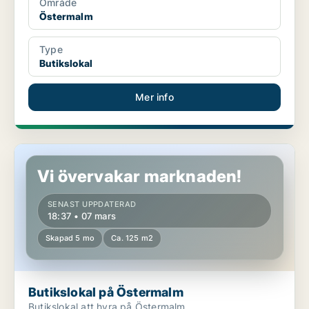
Område
Östermalm
Type
Butikslokal
Mer info
Butikslokal på Östermalm
Vi övervakar marknaden!
SENAST UPPDATERAD
18:37 • 07 mars
Skapad 5 mo
Ca. 125 m2
Butikslokal på Östermalm
Butikslokal att hyra på Östermalm