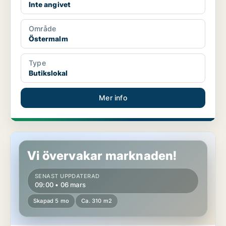
Inte angivet
Område
Östermalm
Type
Butikslokal
Mer info
Butikslokal på Östermalm
Vi övervakar marknaden!
SENAST UPPDATERAD
09:00 • 06 mars
Skapad 5 mo
Ca. 310 m2