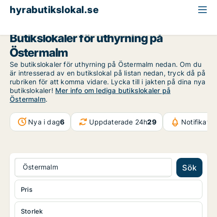
hyrabutikslokal.se
Stockholm
Östermalm
Butikslokaler för uthyrning på
Östermalm
Se butikslokaler för uthyrning på Östermalm nedan. Om du
är intresserad av en butikslokal på listan nedan, tryck då på
rubriken för att komma vidare. Lycka till i jakten på dina nya
butikslokaler!
Mer info om lediga butikslokaler på
Östermalm
.
Nya i dag
6
Uppdaterade 24h
29
Notifikati
Östermalm
Sök
Pris
Storlek