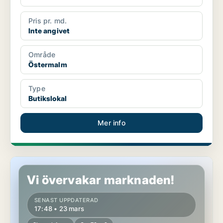
Pris pr. md.
Inte angivet
Område
Östermalm
Type
Butikslokal
Mer info
Butikslokal på Östermalm
Vi övervakar marknaden!
SENAST UPPDATERAD
17:48 • 23 mars