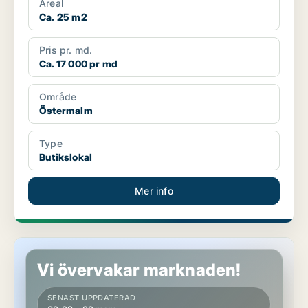
Areal
Ca. 25 m2
Pris pr. md.
Ca. 17 000 pr md
Område
Östermalm
Type
Butikslokal
Mer info
Butikslokal på Östermalm
Vi övervakar marknaden!
SENAST UPPDATERAD