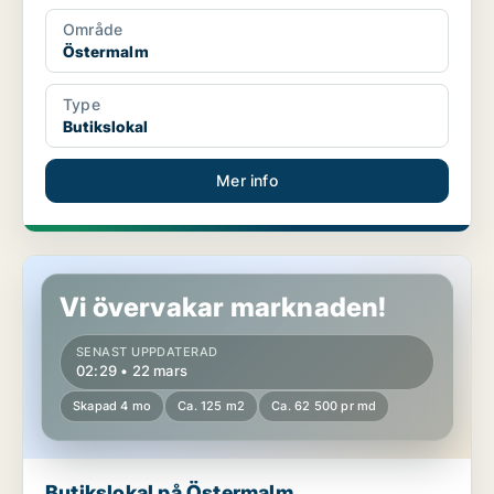
Område
Östermalm
Type
Butikslokal
Mer info
Butikslokal på Östermalm
Vi övervakar marknaden!
SENAST UPPDATERAD
02:29 • 22 mars
Skapad 4 mo
Ca. 125 m2
Ca. 62 500 pr md
Butikslokal på Östermalm