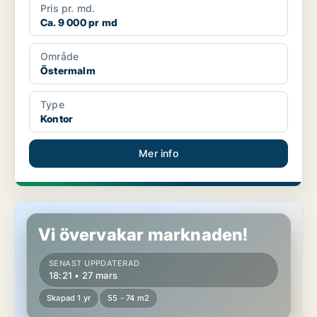
Pris pr. md.
Ca. 9 000 pr md
Område
Östermalm
Type
Kontor
Mer info
Kontor på Östermalm
Vi övervakar marknaden!
SENAST UPPDATERAD
18:21 • 27 mars
Skapad 1 yr
55 - 74 m2