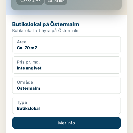
Skapad 4 mo
Ca. 70 m2
Butikslokal på Östermalm
Butikslokal att hyra på Östermalm
Areal
Ca. 70 m2
Pris pr. md.
Inte angivet
Område
Östermalm
Type
Butikslokal
Mer info