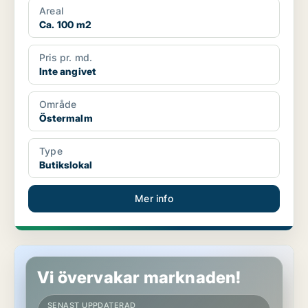
Areal
Ca. 100 m2
Pris pr. md.
Inte angivet
Område
Östermalm
Type
Butikslokal
Mer info
Butikslokal på Östermalm
Vi övervakar marknaden!
SENAST UPPDATERAD