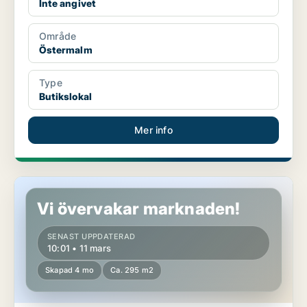
Inte angivet
Område
Östermalm
Type
Butikslokal
Mer info
Butikslokal på Östermalm
Vi övervakar marknaden!
SENAST UPPDATERAD
10:01 • 11 mars
Skapad 4 mo
Ca. 295 m2