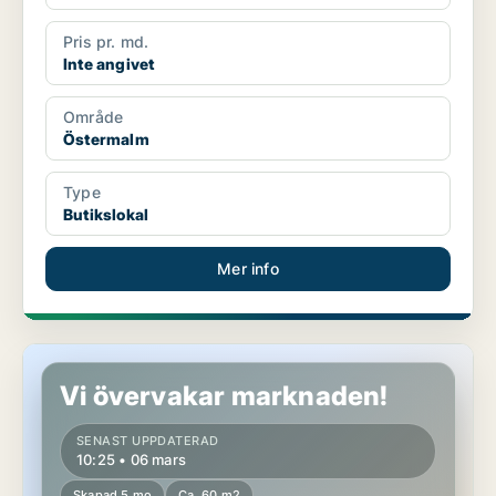
Pris pr. md.
Inte angivet
Område
Östermalm
Type
Butikslokal
Mer info
Butikslokal på Östermalm
Vi övervakar marknaden!
SENAST UPPDATERAD
10:25 • 06 mars
Skapad 5 mo
Ca. 60 m2