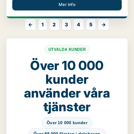
Mer info
←
1
2
3
4
5
→
UTVALDA KUNDER
Över 10 000
kunder
använder våra
tjänster
Över 10 000 kunder
Över 95 000 företag i databasen