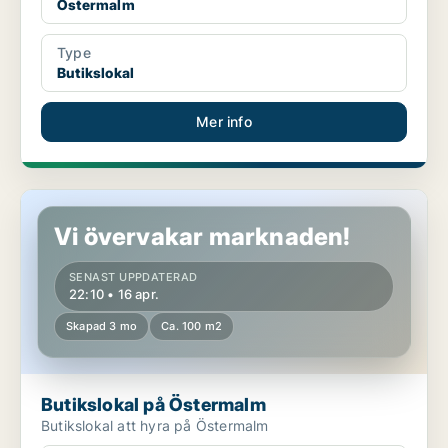
Östermalm
Type
Butikslokal
Mer info
Butikslokal på Östermalm
Vi övervakar marknaden!
SENAST UPPDATERAD
22:10 • 16 apr.
Skapad 3 mo
Ca. 100 m2
Butikslokal på Östermalm
Butikslokal att hyra på Östermalm