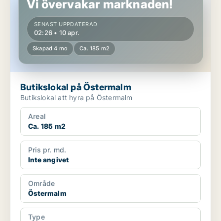
Vi övervakar marknaden!
SENAST UPPDATERAD
02:26 • 10 apr.
Skapad 4 mo
Ca. 185 m2
Butikslokal på Östermalm
Butikslokal att hyra på Östermalm
Areal
Ca. 185 m2
Pris pr. md.
Inte angivet
Område
Östermalm
Type