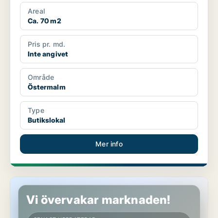
Areal
Ca. 70 m2
Pris pr. md.
Inte angivet
Område
Östermalm
Type
Butikslokal
Mer info
Butikslokal på Östermalm
Vi övervakar marknaden!