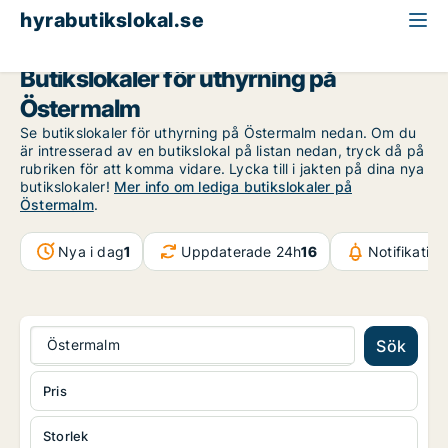
hyrabutikslokal.se
Stockholm
Östermalm
Butikslokaler för uthyrning på
Östermalm
Se butikslokaler för uthyrning på Östermalm nedan. Om du
är intresserad av en butikslokal på listan nedan, tryck då på
rubriken för att komma vidare. Lycka till i jakten på dina nya
butikslokaler!
Mer info om lediga butikslokaler på
Östermalm
.
Nya i dag
1
Uppdaterade 24h
16
Notifikatio
Östermalm
Sök
Pris
Storlek