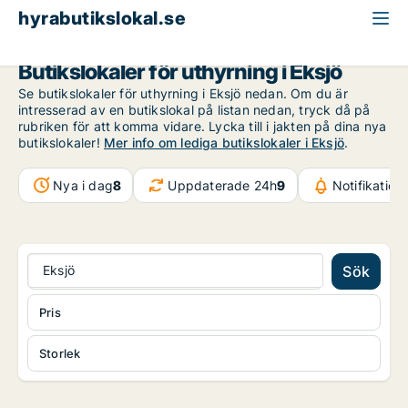
hyrabutikslokal.se
Jönköpings län
Eksjö
Butikslokaler för uthyrning i Eksjö
Se butikslokaler för uthyrning i Eksjö nedan. Om du är
intresserad av en butikslokal på listan nedan, tryck då på
rubriken för att komma vidare. Lycka till i jakten på dina nya
butikslokaler!
Mer info om lediga butikslokaler i Eksjö
.
Nya i dag
8
Uppdaterade 24h
9
Notifikatio
Eksjö
Sök
Pris
Storlek