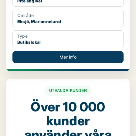
Inte angivet
Område
Eksjö, Mariannelund
Type
Butikslokal
Mer info
UTVALDA KUNDER
Över 10 000
kunder
använder våra