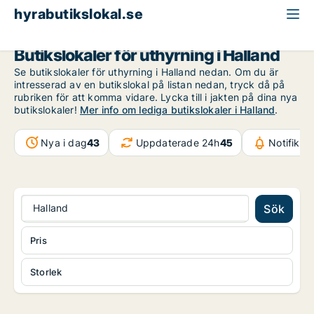
hyrabutikslokal.se
Halland
Butikslokaler för uthyrning i Halland
Se butikslokaler för uthyrning i Halland nedan. Om du är
intresserad av en butikslokal på listan nedan, tryck då på
rubriken för att komma vidare. Lycka till i jakten på dina nya
butikslokaler!
Mer info om lediga butikslokaler i Halland
.
Nya i dag
43
Uppdaterade 24h
45
Notifikat
Halland
Sök
Pris
Storlek