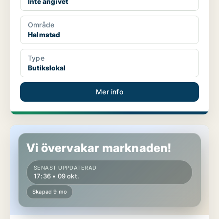
Inte angivet
Område
Halmstad
Type
Butikslokal
Mer info
Butikslokal i Kungsbacka
Vi övervakar marknaden!
SENAST UPPDATERAD
17:36 • 09 okt.
Skapad 9 mo