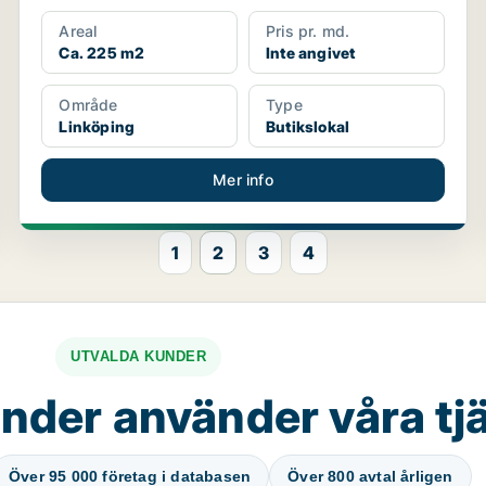
Areal
Pris pr. md.
Ca. 225 m2
Inte angivet
Område
Type
Linköping
Butikslokal
Mer info
1
2
3
4
UTVALDA KUNDER
nder använder våra tj
Över 95 000 företag i databasen
Över 800 avtal årligen