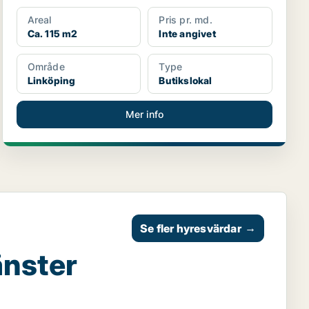
Areal
Pris pr. md.
Ca. 115 m2
Inte angivet
Område
Type
Linköping
Butikslokal
Mer info
Se fler hyresvärdar
→
änster