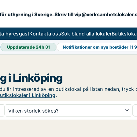
 för uthyrning i Sverige. Skriv till vip@verksamhetslokaler
ta hyresgäst
Kontakta oss
Sök bland alla lokaler
Butiksloka
Uppdaterade 24h
31
Notifikationer om nya bostäder
11 
g i Linköping
u är intresserad av en butikslokal på listan nedan, tryck d
utikslokaler i Linköping
.
Vilken storlek sökes?