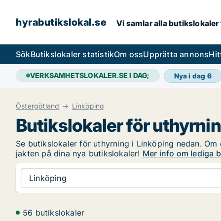
hyrabutikslokal.se
Vi samlar alla butikslokaler
Sök
Butikslokaler statistik
Om oss
Upprätta annons
Hit
VERKSAMHETSLOKALER.SE I DAG;
Nya i dag
6
Östergötland
Linköping
Butikslokaler för uthyrnin
Se butikslokaler för uthyrning i Linköping nedan. Om d
jakten på dina nya butikslokaler!
Mer info om lediga b
Linköping
56 butikslokaler