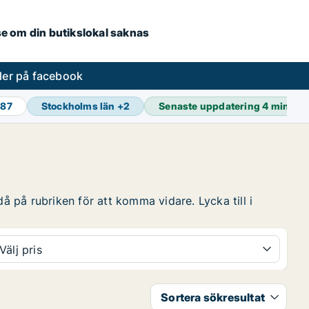
.se om din butikslokal saknas
ler på facebook
987
Stockholms län
+
2
Senaste uppdatering
4 min se
å på rubriken för att komma vidare. Lycka till i
Välj pris
Sortera sökresultat