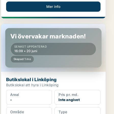
Mer info
Butikslokal i Linköping
Vi övervakar marknaden!
SENAST UPPDATERAD
16:09 • 20 juni
Skapad 1 mo
Butikslokal i Linköping
Butikslokal att hyra i Linköping
Areal
Pris pr. md.
-
Inte angivet
Område
Type