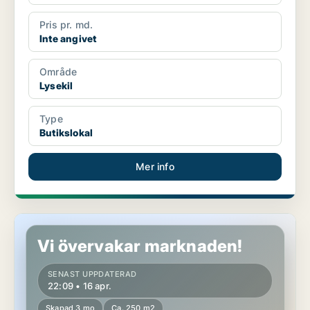
Pris pr. md.
Inte angivet
Område
Lysekil
Type
Butikslokal
Mer info
Butikslokal i Lysekil
Vi övervakar marknaden!
SENAST UPPDATERAD
22:09 • 16 apr.
Skapad 3 mo
Ca. 250 m2