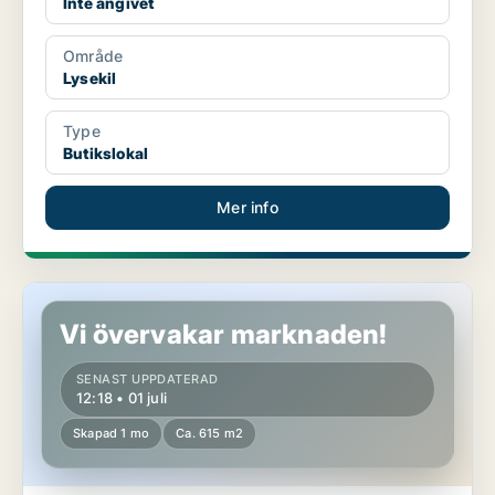
Inte angivet
Område
Lysekil
Type
Butikslokal
Mer info
Butikslokal i Lysekil
Vi övervakar marknaden!
SENAST UPPDATERAD
12:18 • 01 juli
Skapad 1 mo
Ca. 615 m2