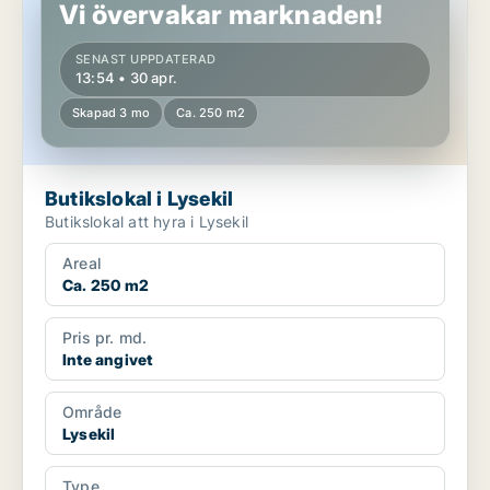
Vi övervakar marknaden!
SENAST UPPDATERAD
13:54 • 30 apr.
Skapad 3 mo
Ca. 250 m2
Butikslokal i Lysekil
Butikslokal att hyra i Lysekil
Areal
Ca. 250 m2
Pris pr. md.
Inte angivet
Område
Lysekil
Type