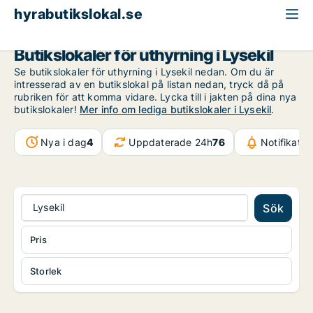
hyrabutikslokal.se
Västra Götaland
Lysekil
Butikslokaler för uthyrning i Lysekil
Se butikslokaler för uthyrning i Lysekil nedan. Om du är
intresserad av en butikslokal på listan nedan, tryck då på
rubriken för att komma vidare. Lycka till i jakten på dina nya
butikslokaler!
Mer info om lediga butikslokaler i Lysekil
.
Nya i dag
4
Uppdaterade 24h
76
Notifikati
Lysekil
Sök
Pris
Storlek