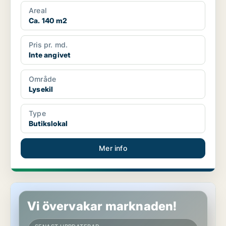
Areal
Ca. 140 m2
Pris pr. md.
Inte angivet
Område
Lysekil
Type
Butikslokal
Mer info
Butikslokal i Lysekil
Vi övervakar marknaden!