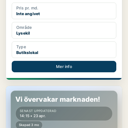
Pris pr. md.
Inte angivet
Område
Lysekil
Type
Butikslokal
Mer info
Butikslokal i Lysekil
Vi övervakar marknaden!
SENAST UPPDATERAD
14:15 • 23 apr.
Skapad 3 mo