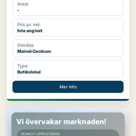
Areal
-
Pris pr. md.
Inte angivet
Område
Malmö Centrum
Type
Butikslokal
Mer info
Butikslokal i Malmö Centrum
Vi övervakar marknaden!
SENAST UPPDATERAD