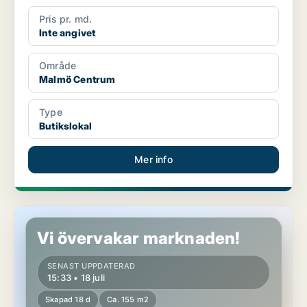
Pris pr. md.
Inte angivet
Område
Malmö Centrum
Type
Butikslokal
Mer info
Butikslokal i Malmö Centrum
Vi övervakar marknaden!
SENAST UPPDATERAD
15:33 • 18 juli
Skapad 18 d
Ca. 155 m2