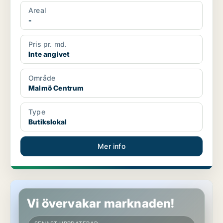
Areal
-
Pris pr. md.
Inte angivet
Område
Malmö Centrum
Type
Butikslokal
Mer info
Butikslokal i Malmö Centrum
Vi övervakar marknaden!