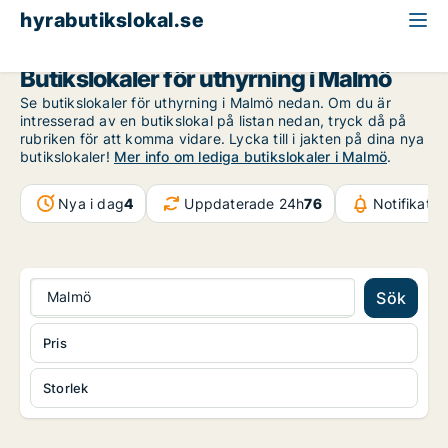
hyrabutikslokal.se
Malmö
Butikslokaler för uthyrning i Malmö
Se butikslokaler för uthyrning i Malmö nedan. Om du är
intresserad av en butikslokal på listan nedan, tryck då på
rubriken för att komma vidare. Lycka till i jakten på dina nya
butikslokaler!
Mer info om lediga butikslokaler i Malmö
.
Nya i dag
4
Uppdaterade 24h
76
Notifikati
Malmö
Sök
Pris
Storlek