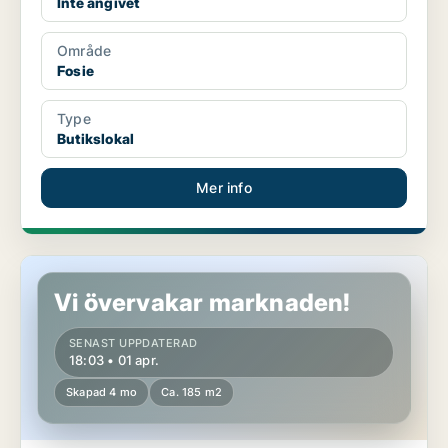
Inte angivet
Område
Fosie
Type
Butikslokal
Mer info
Butikslokal i Malmö Centrum
Vi övervakar marknaden!
SENAST UPPDATERAD
18:03 • 01 apr.
Skapad 4 mo
Ca. 185 m2