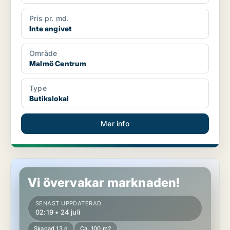
Pris pr. md.
Inte angivet
Område
Malmö Centrum
Type
Butikslokal
Mer info
Butikslokal i Malmö Centrum
Vi övervakar marknaden!
SENAST UPPDATERAD
02:19 • 24 juli
Skapad 13 d
Ca. 100 m2