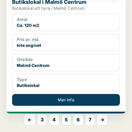
Butikslokal i Malmö Centrum
Butikslokal att hyra i Malmö Centrum
Areal
Ca. 120 m2
Pris pr. md.
Inte angivet
Område
Malmö Centrum
Type
Butikslokal
Mer info
←
3
4
5
6
7
→