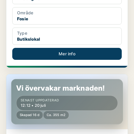
Område
Fosie
Type
Butikslokal
Mer info
Butikslokal i Malmö Centrum
Vi övervakar marknaden!
SENAST UPPDATERAD
12:12 • 20 juli
Skapad 16 d
Ca. 355 m2