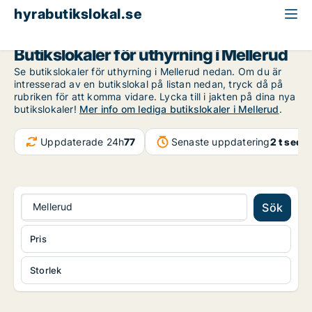
hyrabutikslokal.se
Västra Götaland
Mellerud
Butikslokaler för uthyrning i Mellerud
Se butikslokaler för uthyrning i Mellerud nedan. Om du är
intresserad av en butikslokal på listan nedan, tryck då på
rubriken för att komma vidare. Lycka till i jakten på dina nya
butikslokaler!
Mer info om lediga butikslokaler i Mellerud
.
Uppdaterade 24h
77
Senaste uppdatering
2 t seda
Mellerud
Sök
Pris
Storlek