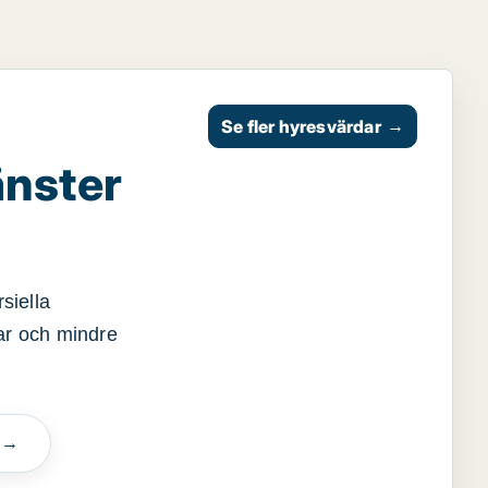
Se fler hyresvärdar
→
änster
siella
gar och mindre
n →