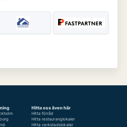
rning
Hitta oss även här
ockholm
Hitta förråd
eborg
Hitta restauranglokaler
lmö
Hitta verkstadslokaler