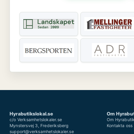
Hyrabutikslokal.se
Om Hyrabut
c/o Verksamhetslokaler.se
Om Hyrabutik
Mynstersvej 3, Frederiksberg
Kontakta oss
support@verksamhetslokaler.se