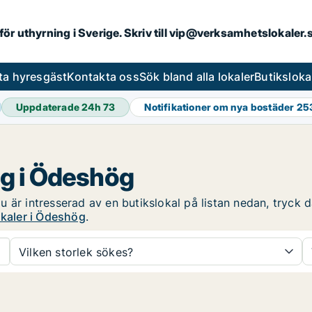
 för uthyrning i Sverige. Skriv till vip@verksamhetslokaler
ta hyresgäst
Kontakta oss
Sök bland alla lokaler
Butiksloka
Uppdaterade 24h
73
Notifikationer om nya bostäder
25
ng i Ödeshög
är intresserad av en butikslokal på listan nedan, tryck då
okaler i Ödeshög
.
Vilken storlek sökes?