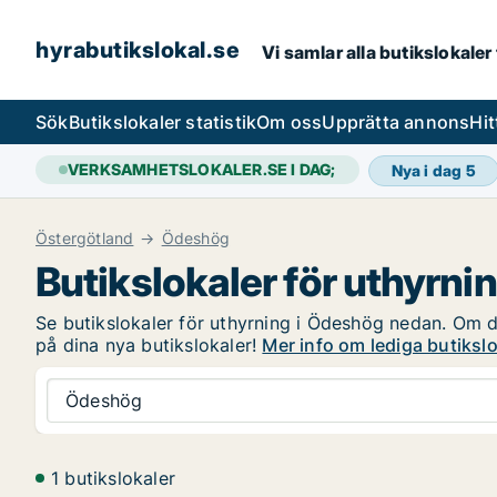
hyrabutikslokal.se
Vi samlar alla butikslokaler
Sök
Butikslokaler statistik
Om oss
Upprätta annons
Hit
VERKSAMHETSLOKALER.SE I DAG;
Nya i dag
5
Östergötland
Ödeshög
Butikslokaler för uthyrni
Se butikslokaler för uthyrning i Ödeshög nedan. Om du 
på dina nya butikslokaler!
Mer info om lediga butiksl
Ödeshög
1 butikslokaler