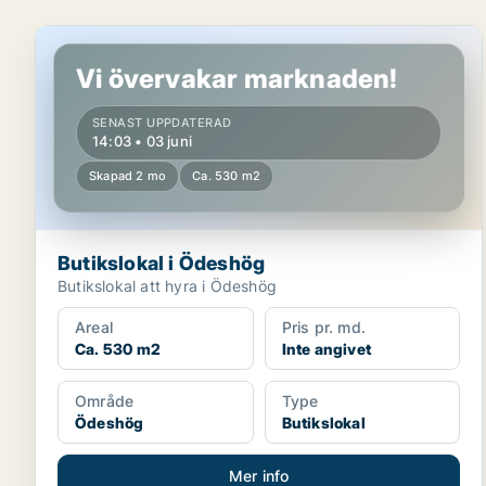
Butikslokal i Ödeshög
Vi övervakar marknaden!
SENAST UPPDATERAD
14:03 • 03 juni
Skapad 2 mo
Ca. 530 m2
Butikslokal i Ödeshög
Butikslokal att hyra i Ödeshög
Areal
Pris pr. md.
Ca. 530 m2
Inte angivet
Område
Type
Ödeshög
Butikslokal
Mer info