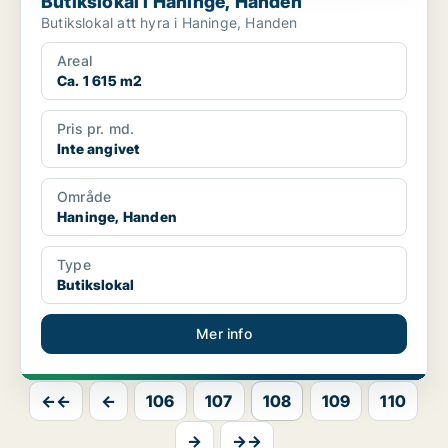
Butikslokal i Haninge, Handen
Butikslokal att hyra i Haninge, Handen
Areal
Ca. 1 615 m2
Pris pr. md.
Inte angivet
Område
Haninge, Handen
Type
Butikslokal
Mer info
←←
←
106
107
108
109
110
→
→→