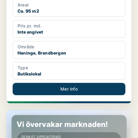
Areal
Ca. 95 m2
Pris pr. md.
Inte angivet
Område
Haninge, Brandbergen
Type
Butikslokal
Mer info
Butikslokal i Angered
Vi övervakar marknaden!
SENAST UPPDATERAD