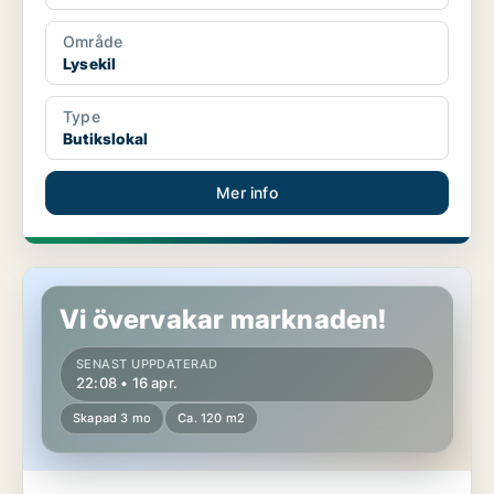
Område
Lysekil
Type
Butikslokal
Mer info
Butikslokal i Täby
Vi övervakar marknaden!
SENAST UPPDATERAD
22:08 • 16 apr.
Skapad 3 mo
Ca. 120 m2