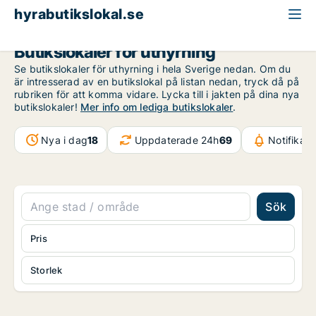
hyrabutikslokal.se
Butikslokaler för uthyrning
Se butikslokaler för uthyrning i hela Sverige nedan. Om du
är intresserad av en butikslokal på listan nedan, tryck då på
rubriken för att komma vidare. Lycka till i jakten på dina nya
butikslokaler!
Mer info om lediga butikslokaler
.
Nya i dag
18
Uppdaterade 24h
69
Notifikat
Sök
Pris
Storlek