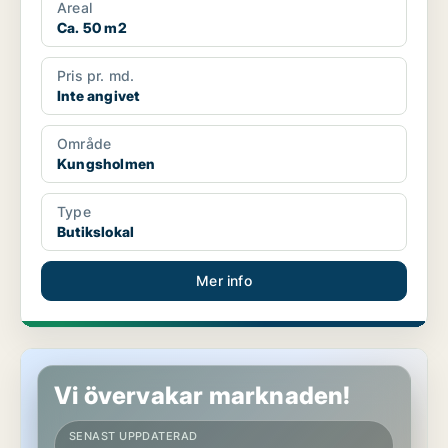
Areal
Ca. 50 m2
Pris pr. md.
Inte angivet
Område
Kungsholmen
Type
Butikslokal
Mer info
Butikslokal på Kungsholmen
Vi övervakar marknaden!
SENAST UPPDATERAD