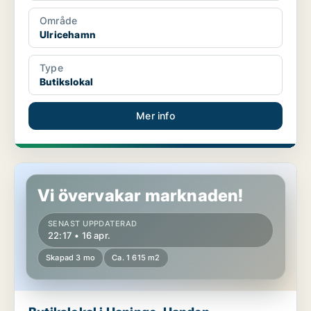
Område
Ulricehamn
Type
Butikslokal
Mer info
Butikslokal i Haninge, Handen
Vi övervakar marknaden!
SENAST UPPDATERAD
22:17 • 16 apr.
Skapad 3 mo
Ca. 1 615 m2