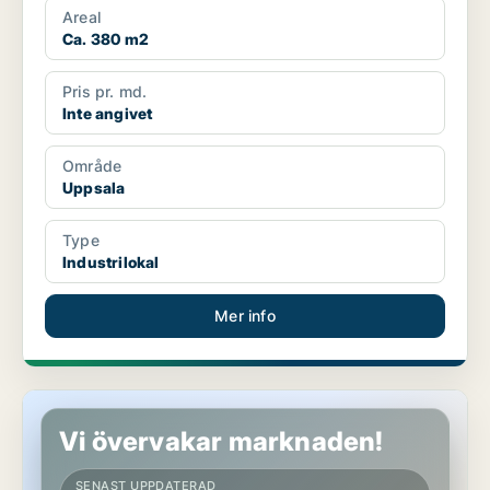
Areal
Ca. 380 m2
Pris pr. md.
Inte angivet
Område
Uppsala
Type
Industrilokal
Mer info
Industrilokal i Västerås
Vi övervakar marknaden!
SENAST UPPDATERAD