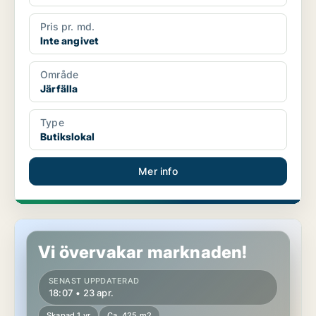
Pris pr. md.
Inte angivet
Område
Järfälla
Type
Butikslokal
Mer info
Kontor i Solna
Vi övervakar marknaden!
SENAST UPPDATERAD
18:07 • 23 apr.
Skapad 1 yr
Ca. 425 m2