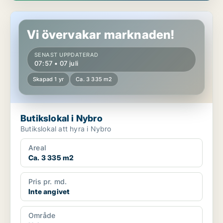
Butikslokal i Nybro
Vi övervakar marknaden!
SENAST UPPDATERAD
07:57 • 07 juli
Skapad 1 yr
Ca. 3 335 m2
Butikslokal i Nybro
Butikslokal att hyra i Nybro
Areal
Ca. 3 335 m2
Pris pr. md.
Inte angivet
Område