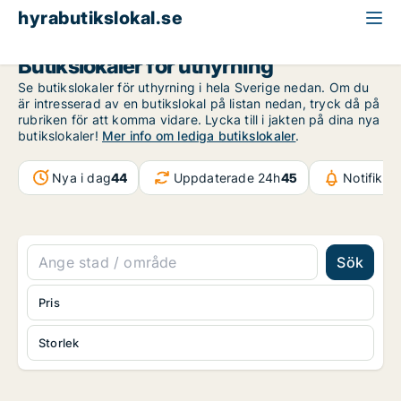
hyrabutikslokal.se
Butikslokaler för uthyrning
Se butikslokaler för uthyrning i hela Sverige nedan. Om du
är intresserad av en butikslokal på listan nedan, tryck då på
rubriken för att komma vidare. Lycka till i jakten på dina nya
butikslokaler!
Mer info om lediga butikslokaler
.
Nya i dag
44
Uppdaterade 24h
45
Notifikat
Sök
Pris
Storlek