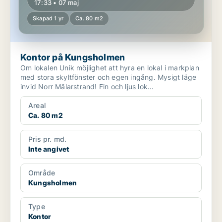
17:33 • 07 maj
Skapad 1 yr
Ca. 80 m2
Kontor på Kungsholmen
Om lokalen Unik möjlighet att hyra en lokal i markplan
med stora skyltfönster och egen ingång. Mysigt läge
invid Norr Mälarstrand! Fin och ljus lok...
Areal
Ca. 80 m2
Pris pr. md.
Inte angivet
Område
Kungsholmen
Type
Kontor