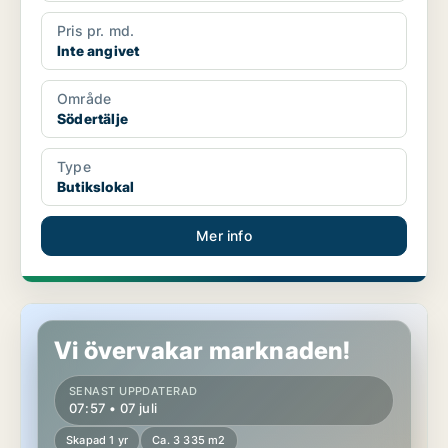
Pris pr. md.
Inte angivet
Område
Södertälje
Type
Butikslokal
Mer info
Butikslokal i Nybro
Vi övervakar marknaden!
SENAST UPPDATERAD
07:57 • 07 juli
Skapad 1 yr
Ca. 3 335 m2