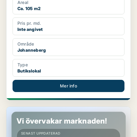
Areal
Ca. 105 m2
Pris pr. md.
Inte angivet
Område
Johanneberg
Type
Butikslokal
Mer info
Kontor på Kungsholmen
Vi övervakar marknaden!
SENAST UPPDATERAD