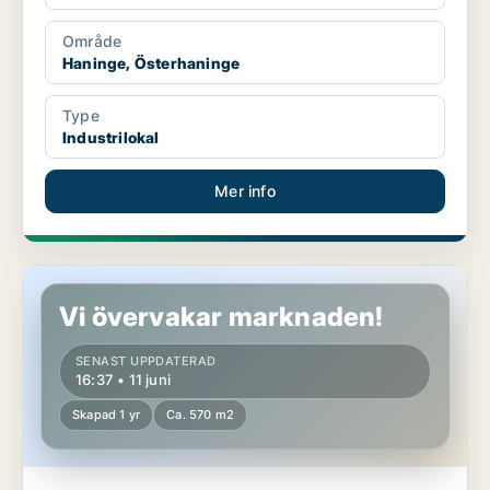
Område
Haninge, Österhaninge
Type
Industrilokal
Mer info
Butikslokal i Järfälla
Vi övervakar marknaden!
SENAST UPPDATERAD
16:37 • 11 juni
Skapad 1 yr
Ca. 570 m2