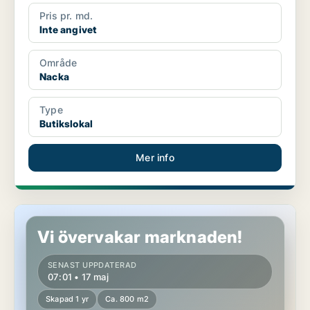
Pris pr. md.
Inte angivet
Område
Nacka
Type
Butikslokal
Mer info
Butikslokal i Lundby
Vi övervakar marknaden!
SENAST UPPDATERAD
07:01 • 17 maj
Skapad 1 yr
Ca. 800 m2