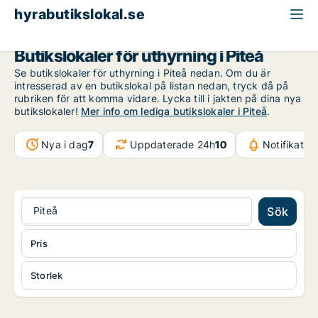
hyrabutikslokal.se
Norrbotten
Piteå
Butikslokaler för uthyrning i Piteå
Se butikslokaler för uthyrning i Piteå nedan. Om du är
intresserad av en butikslokal på listan nedan, tryck då på
rubriken för att komma vidare. Lycka till i jakten på dina nya
butikslokaler!
Mer info om lediga butikslokaler i Piteå
.
Nya i dag
7
Uppdaterade 24h
10
Notifikatio
Piteå
Sök
Pris
Storlek