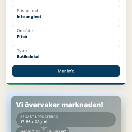
Pris pr. md.
Inte angivet
Område
Piteå
Type
Butikslokal
Mer info
Butikslokal i Piteå
Vi övervakar marknaden!
SENAST UPPDATERAD
17:56 • 03 juni
Skapad 2 mo
Ca. 345 m2