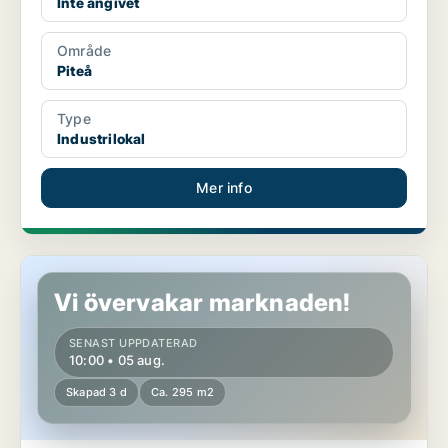
Inte angivet
Område
Piteå
Type
Industrilokal
Mer info
Butikslokal i Piteå
Vi övervakar marknaden!
SENAST UPPDATERAD
10:00 • 05 aug.
Skapad 3 d
Ca. 295 m2