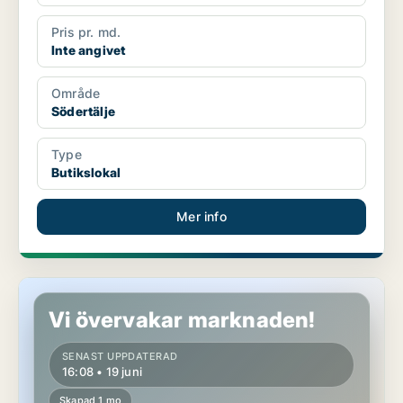
Pris pr. md.
Inte angivet
Område
Södertälje
Type
Butikslokal
Mer info
Butikslokal i Södertälje
Vi övervakar marknaden!
SENAST UPPDATERAD
16:08 • 19 juni
Skapad 1 mo