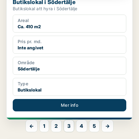
Butikslokal i Södertälje
Butikslokal att hyra i Södertälje
Areal
Ca. 410 m2
Pris pr. md.
Inte angivet
Område
Södertälje
Type
Butikslokal
Mer info
←
1
2
3
4
5
→