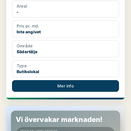
Areal
-
Pris pr. md.
Inte angivet
Område
Södertälje
Type
Butikslokal
Mer info
Butikslokal i Södertälje
Vi övervakar marknaden!