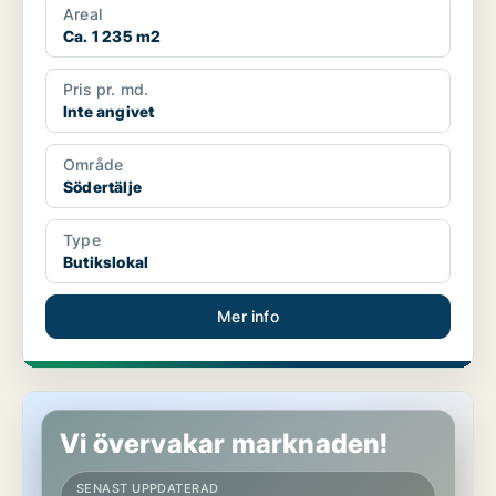
Areal
Ca. 1 235 m2
Pris pr. md.
Inte angivet
Område
Södertälje
Type
Butikslokal
Mer info
Butikslokal i Södertälje
Vi övervakar marknaden!
SENAST UPPDATERAD