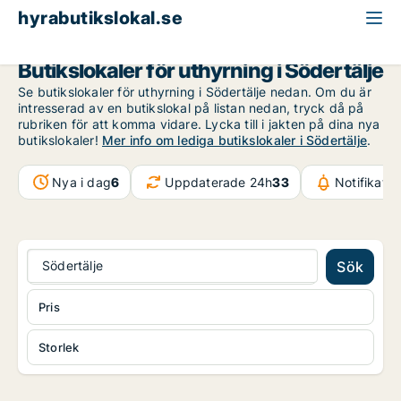
hyrabutikslokal.se
Stockholms län
Södertälje
Butikslokaler för uthyrning i Södertälje
Se butikslokaler för uthyrning i Södertälje nedan. Om du är
intresserad av en butikslokal på listan nedan, tryck då på
rubriken för att komma vidare. Lycka till i jakten på dina nya
butikslokaler!
Mer info om lediga butikslokaler i Södertälje
.
Nya i dag
6
Uppdaterade 24h
33
Notifikati
Södertälje
Sök
Pris
Storlek