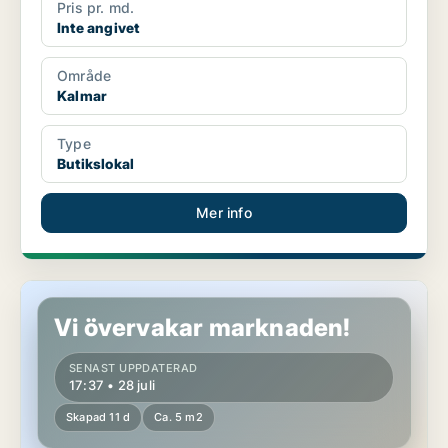
Pris pr. md.
Inte angivet
Område
Kalmar
Type
Butikslokal
Mer info
Butikslokal i Kalmar
Vi övervakar marknaden!
SENAST UPPDATERAD
17:37 • 28 juli
Skapad 11 d
Ca. 5 m2