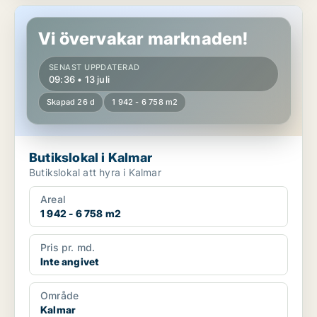
Butikslokal i Kalmar
Vi övervakar marknaden!
SENAST UPPDATERAD
09:36 • 13 juli
Skapad 26 d
1 942 - 6 758 m2
Butikslokal i Kalmar
Butikslokal att hyra i Kalmar
Areal
1 942 - 6 758 m2
Pris pr. md.
Inte angivet
Område
Kalmar