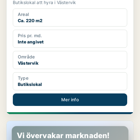
Butikslokal att hyra i Västervik
Areal
Ca. 220 m2
Pris pr. md.
Inte angivet
Område
Västervik
Type
Butikslokal
Mer info
Butikslokal i Vimmerby
Vi övervakar marknaden!