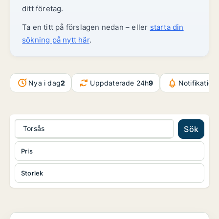
ditt företag.
Ta en titt på förslagen nedan – eller
starta din
sökning på nytt här
.
Nya i dag
2
Uppdaterade 24h
9
Notifikatio
Torsås
Sök
Pris
Storlek
Kontor i Nybro