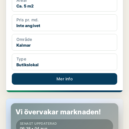
Areal
Ca. 5 m2
Pris pr. md.
Inte angivet
Område
Kalmar
Type
Butikslokal
Mer info
Butikslokal i Kalmar
Vi övervakar marknaden!
SENAST UPPDATERAD
06:38 • 04 aug.