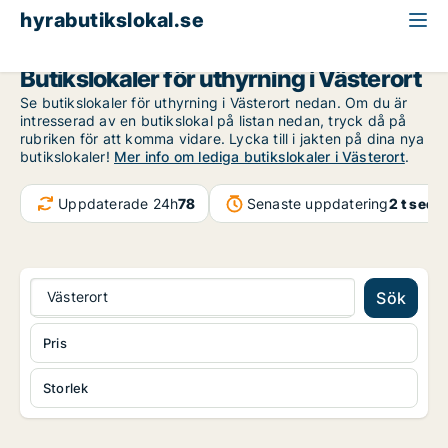
hyrabutikslokal.se
Stockholm
Västerort
Butikslokaler för uthyrning i Västerort
Se butikslokaler för uthyrning i Västerort nedan. Om du är
intresserad av en butikslokal på listan nedan, tryck då på
rubriken för att komma vidare. Lycka till i jakten på dina nya
butikslokaler!
Mer info om lediga butikslokaler i Västerort
.
Uppdaterade 24h
78
Senaste uppdatering
2 t seda
Västerort
Sök
Pris
Storlek