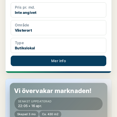
Pris pr. md.
Inte angivet
Område
Västerort
Type
Butikslokal
Mer info
Butikslokal i Västerort
Vi övervakar marknaden!
SENAST UPPDATERAD
22:05 • 16 apr.
Skapad 3 mo
Ca. 430 m2