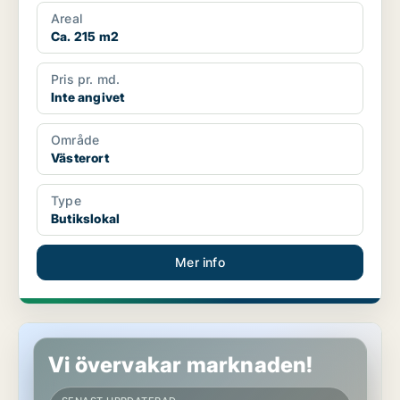
Areal
Ca. 215 m2
Pris pr. md.
Inte angivet
Område
Västerort
Type
Butikslokal
Mer info
Butikslokal i Västerort
Vi övervakar marknaden!