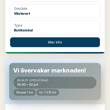
Område
Västerort
Type
Butikslokal
Mer info
Butikslokal i Västerort
Vi övervakar marknaden!
SENAST UPPDATERAD
16:00 • 02 juli
Skapad 1 mo
Ca. 1 070 m2