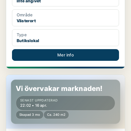
Inte angivet
Område
Västerort
Type
Butikslokal
Mer info
Butikslokal i Västerort
Vi övervakar marknaden!
SENAST UPPDATERAD
22:02 • 16 apr.
Skapad 3 mo
Ca. 240 m2