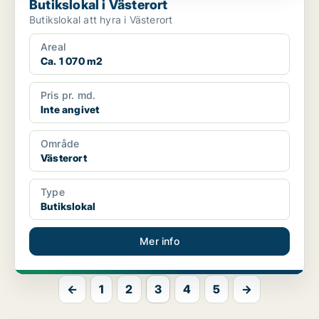
Butikslokal i Västerort
Butikslokal att hyra i Västerort
Areal
Ca. 1 070 m2
Pris pr. md.
Inte angivet
Område
Västerort
Type
Butikslokal
Mer info
←
1
2
3
4
5
→