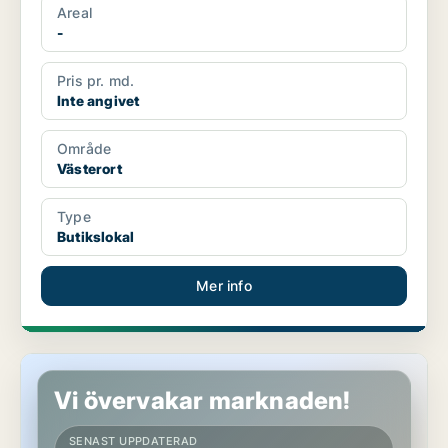
Areal
-
Pris pr. md.
Inte angivet
Område
Västerort
Type
Butikslokal
Mer info
Kontor i Västerort
Vi övervakar marknaden!
SENAST UPPDATERAD