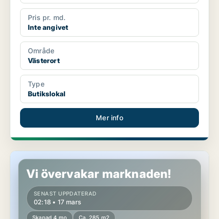
Pris pr. md.
Inte angivet
Område
Västerort
Type
Butikslokal
Mer info
Butikslokal i Västerort
Vi övervakar marknaden!
SENAST UPPDATERAD
02:18 • 17 mars
Skapad 4 mo
Ca. 285 m2