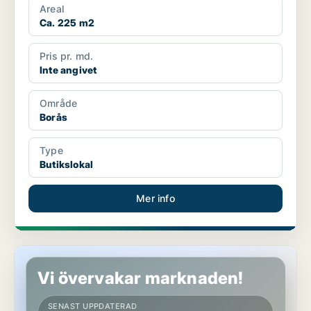
Areal
Ca. 225 m2
Pris pr. md.
Inte angivet
Område
Borås
Type
Butikslokal
Mer info
Butikslokal i Borås
Vi övervakar marknaden!
SENAST UPPDATERAD