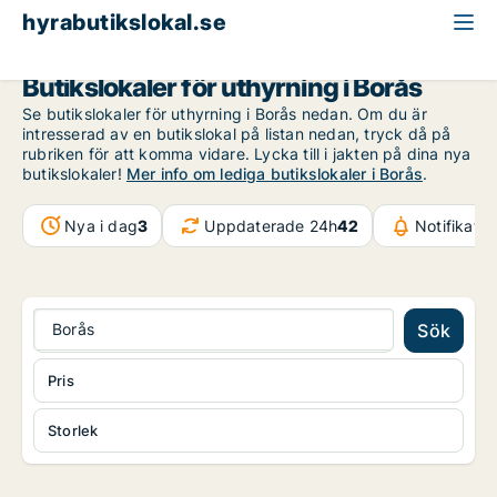
hyrabutikslokal.se
Västra Götaland
Borås
Butikslokaler för uthyrning i Borås
Se butikslokaler för uthyrning i Borås nedan. Om du är
intresserad av en butikslokal på listan nedan, tryck då på
rubriken för att komma vidare. Lycka till i jakten på dina nya
butikslokaler!
Mer info om lediga butikslokaler i Borås
.
Nya i dag
3
Uppdaterade 24h
42
Notifikati
Borås
Sök
Pris
Storlek