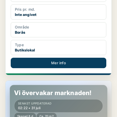
Pris pr. md.
Inte angivet
Område
Borås
Type
Butikslokal
Mer info
Butikslokal i Borås
Vi övervakar marknaden!
SENAST UPPDATERAD
02:22 • 31 juli
Skapad 8 d
Ca. 70 m2