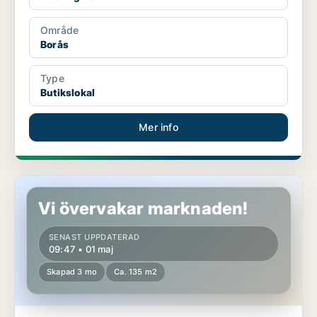
Område
Borås
Type
Butikslokal
Mer info
Butikslokal i Borås
Vi övervakar marknaden!
SENAST UPPDATERAD
09:47 • 01 maj
Skapad 3 mo
Ca. 135 m2