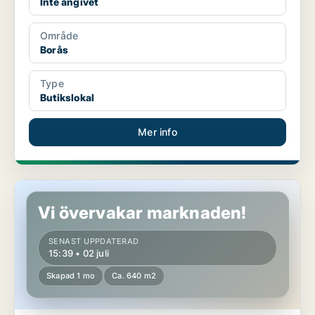
Inte angivet
Område
Borås
Type
Butikslokal
Mer info
Butikslokal i Borås
Vi övervakar marknaden!
SENAST UPPDATERAD
15:39 • 02 juli
Skapad 1 mo
Ca. 640 m2