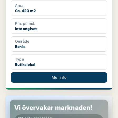
Areal
Ca. 420 m2
Pris pr. md.
Inte angivet
Område
Borås
Type
Butikslokal
Mer info
Butikslokal i Borås
Vi övervakar marknaden!