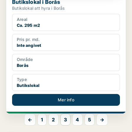
Butikslokal i Borås
Butikslokal att hyra i Borås
Areal
Ca. 295 m2
Pris pr. md.
Inte angivet
Område
Borås
Type
Butikslokal
Mer info
←
1
2
3
4
5
→