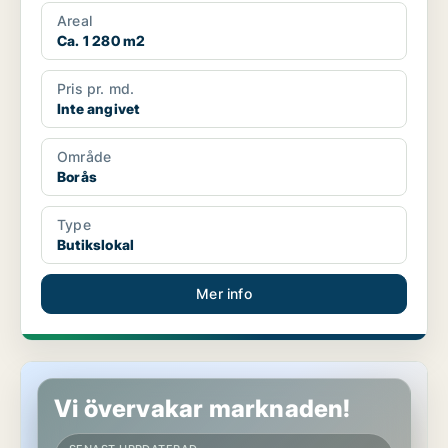
Areal
Ca. 1 280 m2
Pris pr. md.
Inte angivet
Område
Borås
Type
Butikslokal
Mer info
Butikslokal i Borås
Vi övervakar marknaden!