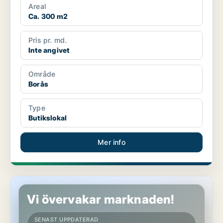
Areal
Ca. 300 m2
Pris pr. md.
Inte angivet
Område
Borås
Type
Butikslokal
Mer info
Butikslokal i Borås
Vi övervakar marknaden!
SENAST UPPDATERAD