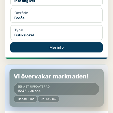
Inte angivet
Område
Borås
Type
Butikslokal
Mer info
Butikslokal i Borås
Vi övervakar marknaden!
SENAST UPPDATERAD
15:45 • 30 apr.
Skapad 3 mo
Ca. 440 m2