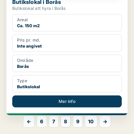
Butikslokal i Borås
Butikslokal att hyra i Borås
Areal
Ca. 150 m2
Pris pr. md.
Inte angivet
Område
Borås
Type
Butikslokal
Mer info
←
6
7
8
9
10
→