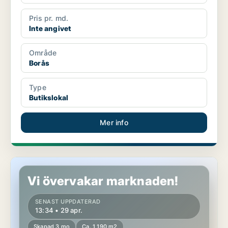
Pris pr. md.
Inte angivet
Område
Borås
Type
Butikslokal
Mer info
Butikslokal i Borås
Vi övervakar marknaden!
SENAST UPPDATERAD
13:34 • 29 apr.
Skapad 3 mo
Ca. 1 190 m2