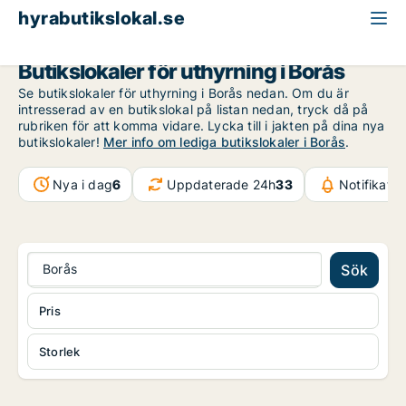
hyrabutikslokal.se
Västra Götaland
Borås
Butikslokaler för uthyrning i Borås
Se butikslokaler för uthyrning i Borås nedan. Om du är
intresserad av en butikslokal på listan nedan, tryck då på
rubriken för att komma vidare. Lycka till i jakten på dina nya
butikslokaler!
Mer info om lediga butikslokaler i Borås
.
Nya i dag
6
Uppdaterade 24h
33
Notifikati
Borås
Sök
Pris
Storlek