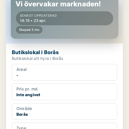
Vi övervakar marknaden!
SENAST UPPDATERAD
14:15 • 23 apr.
Skapad 3 mo
Butikslokal i Borås
Butikslokal att hyra i Borås
Areal
-
Pris pr. md.
Inte angivet
Område
Borås
Type