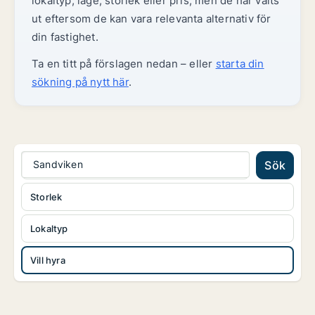
lokaltyp, läge, storlek eller pris, men de har valts
ut eftersom de kan vara relevanta alternativ för
din fastighet.
Ta en titt på förslagen nedan – eller
starta din
sökning på nytt här
.
Sandviken
Sök
Storlek
Lokaltyp
Vill hyra