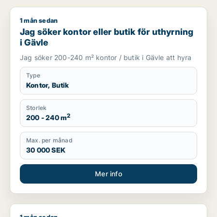
1 mån sedan
Jag söker kontor eller butik för uthyrning i Gävle
Jag söker kontor eller butik för uthyrning
i Gävle
Jag söker 200-240 m² kontor / butik i Gävle att hyra
Type
Kontor, Butik
Storlek
2
200 - 240 m
Max. per månad
30 000 SEK
Mer info