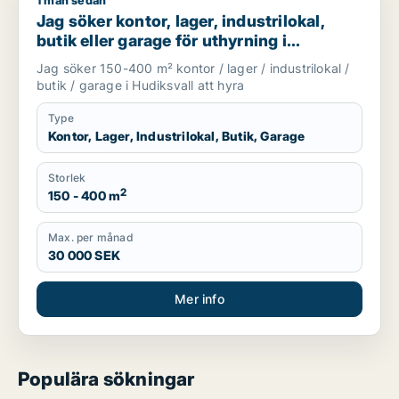
1 mån sedan
Jag söker kontor, lager, industrilokal, butik eller garage för 
Jag söker kontor, lager, industrilokal,
butik eller garage för uthyrning i
Hudiksvall
Jag söker 150-400 m² kontor / lager / industrilokal /
butik / garage i Hudiksvall att hyra
Type
Kontor, Lager, Industrilokal, Butik, Garage
Storlek
2
150 - 400 m
Max. per månad
30 000 SEK
Mer info
Populära sökningar