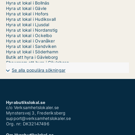
Hyra ut lokal i Bollnäs
Hyra ut lokal i Gävle
Hyra ut lokal i Hofors
Hyra ut lokal i Hudiksvall
Hyra ut lokal i Ljusdal
Hyra ut lokal i Nordanstig
Hyra ut lokal i Ockelbo
Hyra ut lokal i Ovanåker
Hyra ut lokal i Sandviken
Hyra ut lokal i Söderhamn
Butik att hyra i Gävleborg
Showroom att hyra i Gävleborg
Se alla populära sökningar
Hyrabutikslokal.se
c/o Verksamhetslokaler.se
Mynstersvej 3, Frederiksberg
support@verksamhetslokaler.se
Org. nr: DK32147496
Om Hyrabutikslokal.se