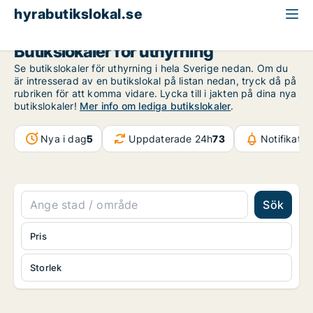
hyrabutikslokal.se
Butikslokaler för uthyrning
Se butikslokaler för uthyrning i hela Sverige nedan. Om du
är intresserad av en butikslokal på listan nedan, tryck då på
rubriken för att komma vidare. Lycka till i jakten på dina nya
butikslokaler!
Mer info om lediga butikslokaler
.
Nya i dag
5
Uppdaterade 24h
73
Notifikati
Sök
Pris
Storlek