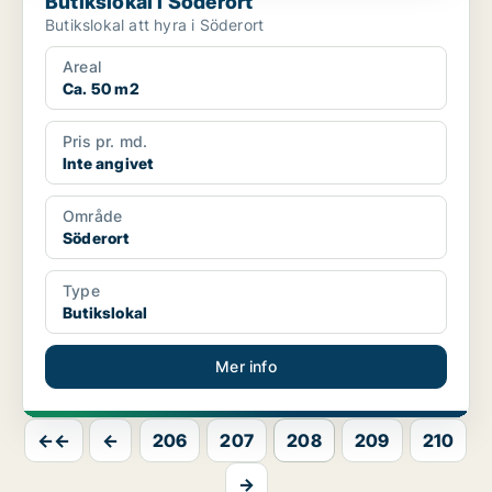
Butikslokal i Söderort
Butikslokal att hyra i Söderort
Areal
Ca. 50 m2
Pris pr. md.
Inte angivet
Område
Söderort
Type
Butikslokal
Mer info
←←
←
206
207
208
209
210
→