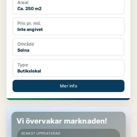
Areal
Ca. 250 m2
Pris pr. md.
Inte angivet
Område
Solna
Type
Butikslokal
Mer info
Butikslokal på Södermalm
Vi övervakar marknaden!
SENAST UPPDATERAD