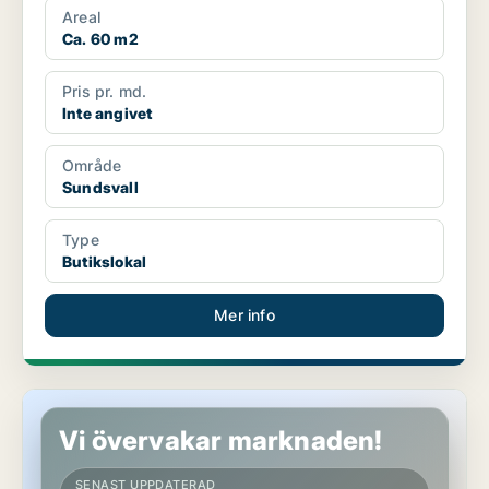
Areal
Ca. 60 m2
Pris pr. md.
Inte angivet
Område
Sundsvall
Type
Butikslokal
Mer info
Butikslokal i Eskilstuna
Vi övervakar marknaden!
SENAST UPPDATERAD