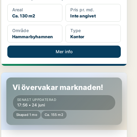
Areal
Pris pr. md.
Ca. 130 m2
Inte angivet
Område
Type
Hammarbyhamnen
Kontor
Mer info
Butikslokal i Söderort
Vi övervakar marknaden!
SENAST UPPDATERAD
17:56 • 24 juni
Skapad 1 mo
Ca. 155 m2