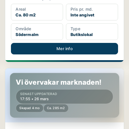
Areal
Pris pr. md.
Ca. 80 m2
Inte angivet
Område
Type
Södermalm
Butikslokal
Mer info
Butikslokal i Västerort
Vi övervakar marknaden!
SENAST UPPDATERAD
17:55 • 26 mars
Skapad 4 mo
Ca. 285 m2