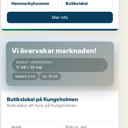
Hammarbyhamnen
Butikslokal
Mer info
Butikslokal på Kungsholmen
Vi övervakar marknaden!
SENAST UPPDATERAD
17:48 • 26 maj
Skapad 2 mo
Ca. 70 m2
Butikslokal på Kungsholmen
Butikslokal att hyra på Kungsholmen
Areal
Pris pr. md.