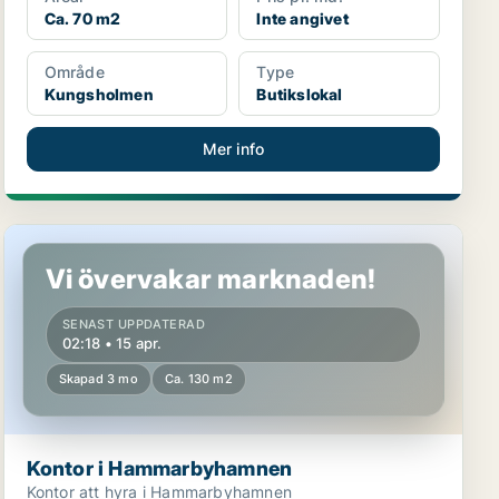
Ca. 70 m2
Inte angivet
Område
Type
Kungsholmen
Butikslokal
Mer info
Kontor i Hammarbyhamnen
Vi övervakar marknaden!
SENAST UPPDATERAD
02:18 • 15 apr.
Skapad 3 mo
Ca. 130 m2
Kontor i Hammarbyhamnen
Kontor att hyra i Hammarbyhamnen