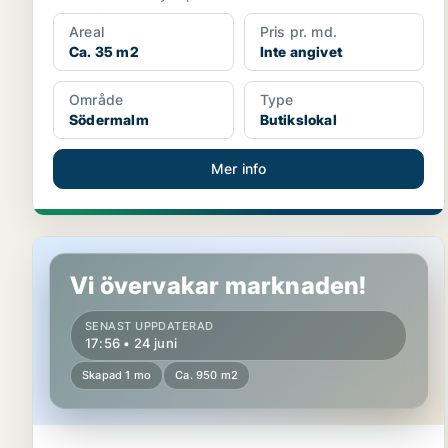
Areal
Pris pr. md.
Ca. 35 m2
Inte angivet
Område
Type
Södermalm
Butikslokal
Mer info
Butikslokal i Söderort
Vi övervakar marknaden!
SENAST UPPDATERAD
17:56 • 24 juni
Skapad 1 mo
Ca. 950 m2