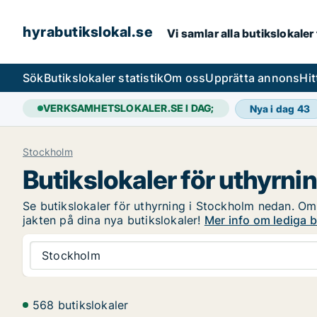
hyrabutikslokal.se
Vi samlar alla butikslokaler
Sök
Butikslokaler statistik
Om oss
Upprätta annons
Hit
VERKSAMHETSLOKALER.SE I DAG;
Nya i dag
43
Stockholm
Butikslokaler för uthyrni
Se butikslokaler för uthyrning i Stockholm nedan. Om d
jakten på dina nya butikslokaler!
Mer info om lediga b
Stockholm
568 butikslokaler