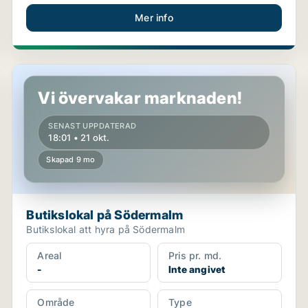
Mer info
Butikslokal på Södermalm
Vi övervakar marknaden!
SENAST UPPDATERAD
18:01 • 21 okt.
Skapad 9 mo
Butikslokal på Södermalm
Butikslokal att hyra på Södermalm
Areal
Pris pr. md.
-
Inte angivet
Område
Type