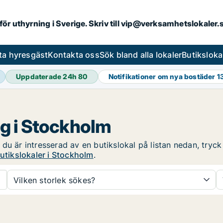
 för uthyrning i Sverige. Skriv till vip@verksamhetslokaler
ta hyresgäst
Kontakta oss
Sök bland alla lokaler
Butiksloka
Uppdaterade 24h
80
Notifikationer om nya bostäder
1
ng i Stockholm
u är intresserad av en butikslokal på listan nedan, tryck 
utikslokaler i Stockholm
.
Vilken storlek sökes?