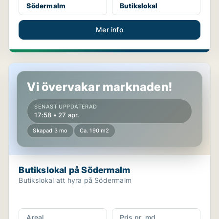
Södermalm
Butikslokal
Mer info
Butikslokal på Södermalm
Vi övervakar marknaden!
SENAST UPPDATERAD
17:58 • 27 apr.
Skapad 3 mo
Ca. 190 m2
Butikslokal på Södermalm
Butikslokal att hyra på Södermalm
Areal
Pris pr. md.