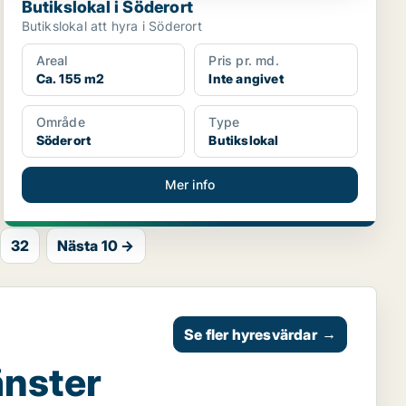
Butikslokal i Söderort
Butikslokal att hyra i Söderort
Areal
Pris pr. md.
Ca. 155 m2
Inte angivet
Område
Type
Söderort
Butikslokal
Mer info
32
Nästa 10 →
Se fler hyresvärdar
→
änster