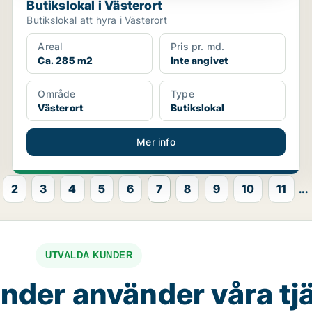
Butikslokal i Västerort
Butikslokal att hyra i Västerort
Areal
Pris pr. md.
Ca. 285 m2
Inte angivet
Område
Type
Västerort
Butikslokal
Mer info
2
3
4
5
6
7
8
9
10
11
...
UTVALDA KUNDER
nder använder våra tj