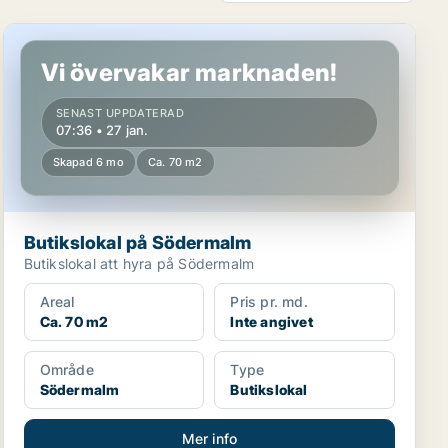
Butikslokal på Södermalm
Vi övervakar marknaden!
SENAST UPPDATERAD
07:36 • 27 jan.
Skapad 6 mo
Ca. 70 m2
Butikslokal på Södermalm
Butikslokal att hyra på Södermalm
Areal
Pris pr. md.
Ca. 70 m2
Inte angivet
Område
Type
Södermalm
Butikslokal
Mer info