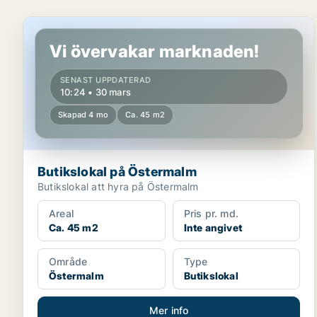
Butikslokal på Östermalm
Vi övervakar marknaden!
SENAST UPPDATERAD
10:24 • 30 mars
Skapad 4 mo
Ca. 45 m2
Butikslokal på Östermalm
Butikslokal att hyra på Östermalm
Areal
Pris pr. md.
Ca. 45 m2
Inte angivet
Område
Type
Östermalm
Butikslokal
Mer info