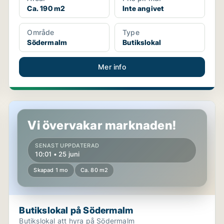
Ca. 190 m2
Inte angivet
Område
Type
Södermalm
Butikslokal
Mer info
Butikslokal på Södermalm
Vi övervakar marknaden!
SENAST UPPDATERAD
10:01 • 25 juni
Skapad 1 mo
Ca. 80 m2
Butikslokal på Södermalm
Butikslokal att hyra på Södermalm