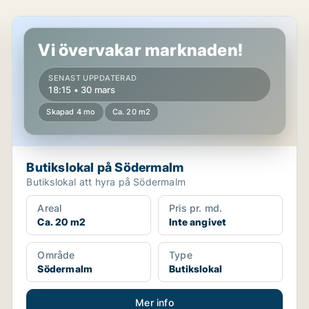
Butikslokal på Södermalm
Vi övervakar marknaden!
SENAST UPPDATERAD
18:15 • 30 mars
Skapad 4 mo
Ca. 20 m2
Butikslokal på Södermalm
Butikslokal att hyra på Södermalm
Areal
Pris pr. md.
Ca. 20 m2
Inte angivet
Område
Type
Södermalm
Butikslokal
Mer info