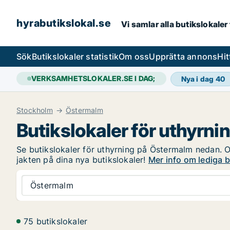
hyrabutikslokal.se
Vi samlar alla butikslokaler
Sök
Butikslokaler statistik
Om oss
Upprätta annons
Hit
VERKSAMHETSLOKALER.SE I DAG;
Nya i dag
40
Stockholm
Östermalm
Butikslokaler för uthyrn
Se butikslokaler för uthyrning på Östermalm nedan. Om
jakten på dina nya butikslokaler!
Mer info om lediga 
Östermalm
75 butikslokaler