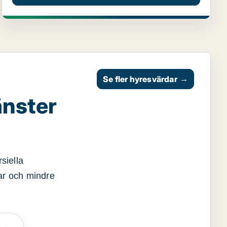
Se fler hyresvärdar
→
änster
siella
gar och mindre
n →