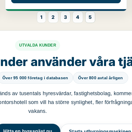
1
2
3
4
5
UTVALDA KUNDER
nder använder våra tj
Över 95 000 företag i databasen
Över 800 avtal årligen
nds av tusentals hyresvärdar, fastighetsbolag, kommer
ntorshotell som vill ha större synlighet, fler förfrågnin
vakans.
Hitta en hyresgäst nu
Starta uthyrningsmaskine