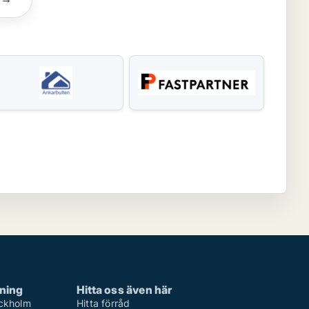
rning
Hitta oss även här
ockholm
Hitta förråd