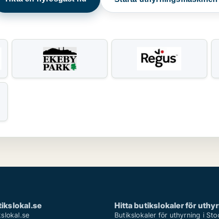
ikslokal.se
Hitta butikslokaler för uthy
slokal.se
Butikslokaler för uthyrning i St