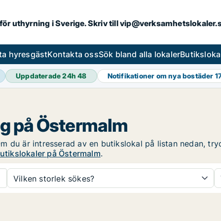
 för uthyrning i Sverige. Skriv till vip@verksamhetslokaler
ta hyresgäst
Kontakta oss
Sök bland alla lokaler
Butiksloka
Uppdaterade 24h
48
Notifikationer om nya bostäder
1
ing på Östermalm
 du är intresserad av en butikslokal på listan nedan, tryc
butikslokaler på Östermalm
.
Vilken storlek sökes?