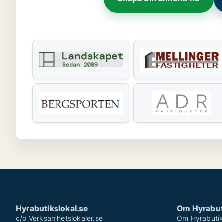
Hyrabutikslokal.se
Om Hyrabut
c/o Verksamhetslokaler.se
Om Hyrabutik